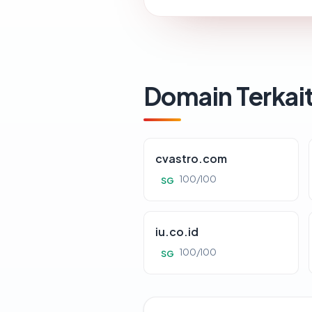
Domain Terkai
cvastro.com
100/100
SG
iu.co.id
100/100
SG