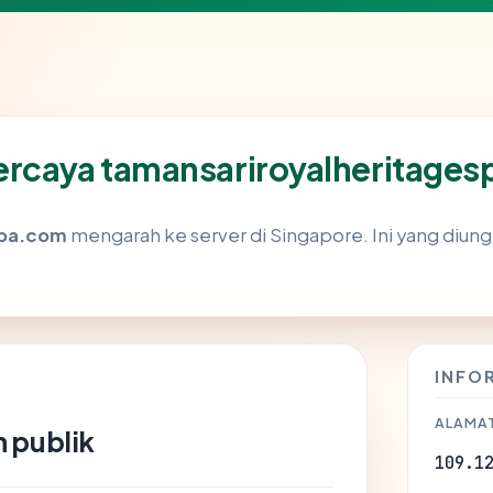
ercaya tamansariroyalheritage
spa.com
mengarah ke server di Singapore. Ini yang diung
INFO
ALAMAT
 publik
109.1