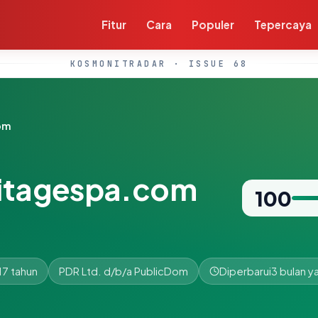
Fitur
Cara
Populer
Tepercaya
KOSMONITRADAR · ISSUE 68
om
ritagespa.com
100
17 tahun
PDR Ltd. d/b/a PublicDom
Diperbarui
3 bulan ya