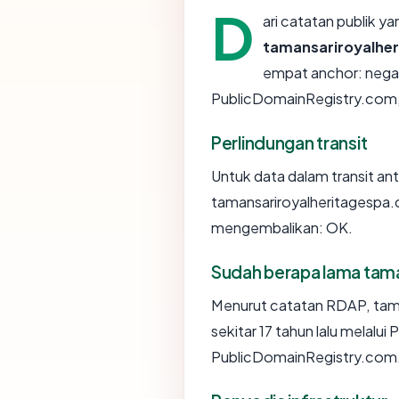
D
ari catatan publik y
tamansariroyalhe
empat anchor: negar
PublicDomainRegistry.com, u
Perlindungan transit
Untuk data dalam transit a
tamansariroyalheritagespa.
mengembalikan: OK.
Sudah berapa lama tam
Menurut catatan RDAP, tam
sekitar 17 tahun lalu melalui
PublicDomainRegistry.com