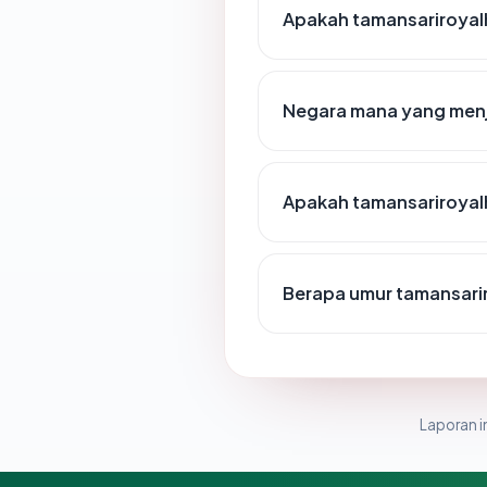
Apakah tamansariroya
Negara mana yang menj
Apakah tamansariroyal
Berapa umur tamansari
Laporan in