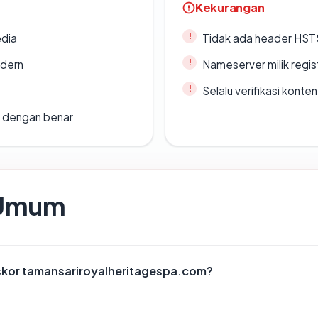
Kekurangan
edia
Tidak ada header HST
odern
Nameserver milik regi
Selalu verifikasi kont
i dengan benar
 Umum
kor tamansariroyalheritagespa.com?