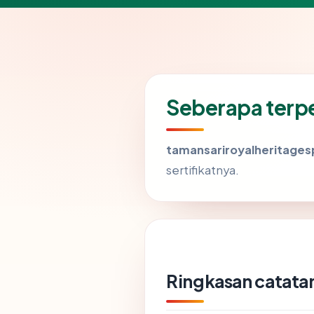
Seberapa terp
tamansariroyalheritage
sertifikatnya.
Ringkasan catatan