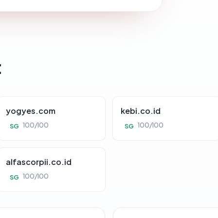
t
yogyes.com
kebi.co.id
100/100
100/100
SG
SG
alfascorpii.co.id
100/100
SG