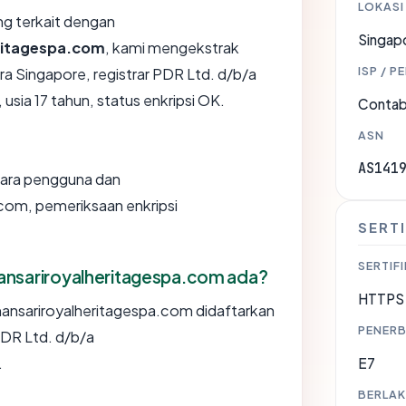
LOKASI
ang terkait dengan
Singap
ritagespa.com
, kami mengekstrak
ISP / P
a Singapore, registrar PDR Ltd. d/b/a
sia 17 tahun, status enkripsi OK.
Contabo
ASN
AS141
ntara pengguna dan
com, pemeriksaan enkripsi
SERTI
SERTIFI
ansariroyalheritagespa.com ada?
HTTPS 
ansariroyalheritagespa.com didaftarkan
PENERB
 PDR Ltd. d/b/a
.
E7
BERLAK