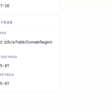
07-30
STRAR
RAR
d. d/b/a PublicDomainRegistr
TAR PADA
05-07
IR PADA
05-07