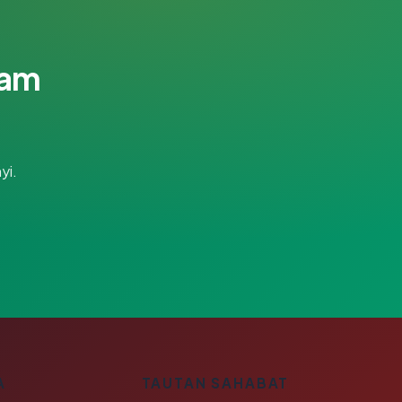
lam
yi.
A
TAUTAN SAHABAT