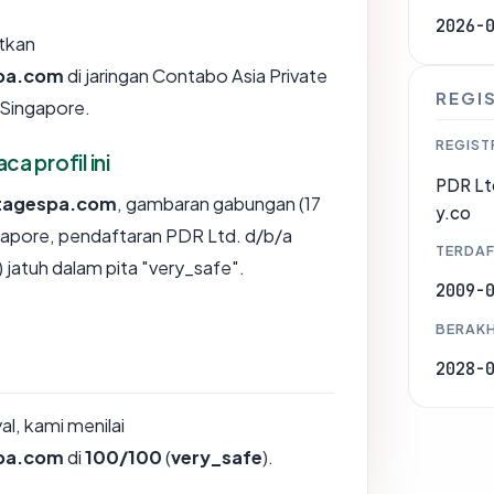
2026-
tkan
spa.com
di jaringan Contabo Asia Private
REGI
 Singapore.
REGIST
 profil ini
PDR Lt
itagespa.com
, gambaran gabungan (17
y.co
gapore, pendaftaran PDR Ltd. d/b/a
TERDAF
jatuh dalam pita "very_safe".
2009-
BERAKH
2028-
, kami menilai
spa.com
di
100/100
(
very_safe
).