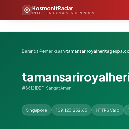
KosmonitRadar
INTELIJEN DOMAIN INDEPENDEN
Beranda
›
Pemeriksaan
›
tamansariroyalheritagespa.c
tamansariroyalhe
#88121DBF · Sangat Aman
Singapore
109.123.232.85
HTTPS Valid