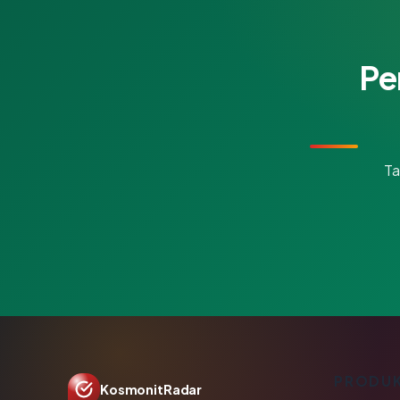
Pe
Ta
PRODU
KosmonitRadar