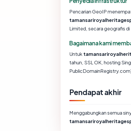
Penyedia infrastruktur
Pencarian GeoIP menempa
tamansariroyalheritage
Limited, secara geografis di
Bagaimana kami membaca
Untuk
tamansariroyalher
tahun, SSL OK, hosting Sin
PublicDomainRegistry.com) 
Pendapat akhir
Menggabungkan semua sinyal
tamansariroyalheritage