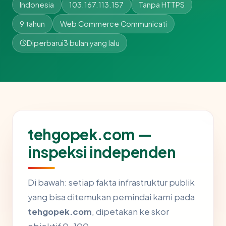
Indonesia
103.167.113.157
Tanpa HTTPS
9 tahun
Web Commerce Communicati
Diperbarui
3 bulan yang lalu
tehgopek.com —
inspeksi independen
Di bawah: setiap fakta infrastruktur publik
yang bisa ditemukan pemindai kami pada
tehgopek.com
, dipetakan ke skor