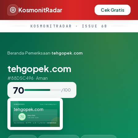
KosmonitRadar
Cek Gratis
KOSMONITRADAR · ISSUE 68
Beranda
›
Pemeriksaan
›
tehgopek.com
tehgopek.com
#88D5C496 · Aman
70
/ 100