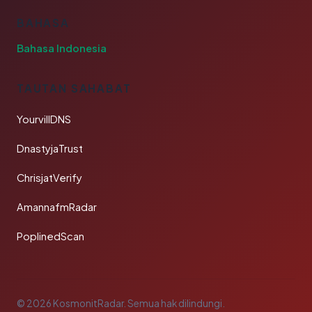
BAHASA
Bahasa Indonesia
TAUTAN SAHABAT
YourvillDNS
DnastyjaTrust
ChrisjatVerify
AmannafmRadar
PoplinedScan
© 2026 KosmonitRadar. Semua hak dilindungi.