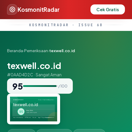
KosmonitRadar
Cek Gratis
KOSMONITRADAR · ISSUE 68
Beranda
›
Pemeriksaan
›
texwell.co.id
texwell.co.id
#0AAD4D2C · Sangat Aman
95
/ 100