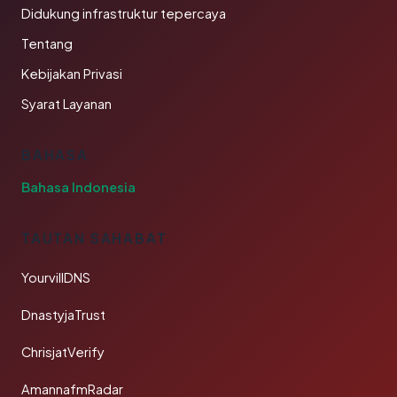
Didukung infrastruktur tepercaya
Tentang
Kebijakan Privasi
Syarat Layanan
BAHASA
Bahasa Indonesia
TAUTAN SAHABAT
YourvillDNS
DnastyjaTrust
ChrisjatVerify
AmannafmRadar