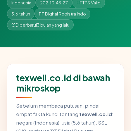
Indonesia
202.10.43.27
HTTPS Valid
5.6 tahun
PT Digital Registra Indo
Diperbarui
3 bulan yang lalu
texwell.co.id di bawah
mikroskop
Sebelum membaca putusan, pindai
empat fakta kunci tentang
texwell.co.id
:
negara (Indonesia), usia (5.6 tahun), SSL