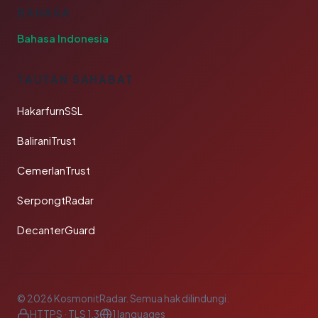
BAHASA
Bahasa Indonesia
TAUTAN SAHABAT
HakarfurnSSL
BaliraniTrust
CemerlanTrust
SerpongtRadar
DecanterGuard
© 2026 KosmonitRadar. Semua hak dilindungi.
HTTPS · TLS 1.3
1 languages