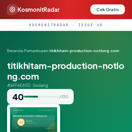
KosmonitRadar
Cek Gratis
KOSMONITRADAR · ISSUE 68
Beranda
›
Pemeriksaan
›
titikhitam-production-notlong.com
titikhitam-production-notlo
ng.com
#6FFAE85D · Sedang
40
/ 100