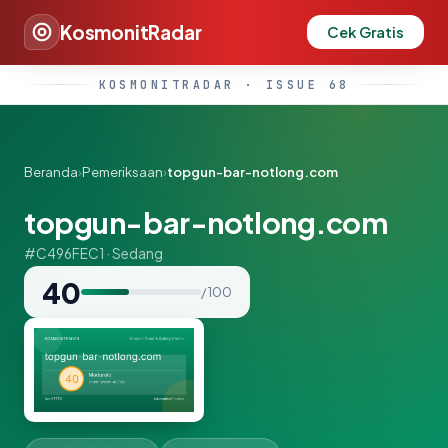
KosmonitRadar
Cek Gratis
KOSMONITRADAR · ISSUE 68
Beranda
›
Pemeriksaan
›
topgun-bar-notlong.com
topgun-bar-notlong.com
#C496FEC1 · Sedang
40
/ 100