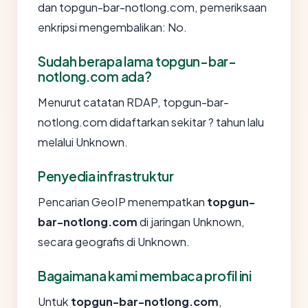
dan topgun-bar-notlong.com, pemeriksaan
enkripsi mengembalikan: No.
Sudah berapa lama topgun-bar-
notlong.com ada?
Menurut catatan RDAP, topgun-bar-
notlong.com didaftarkan sekitar ? tahun lalu
melalui Unknown.
Penyedia infrastruktur
Pencarian GeoIP menempatkan
topgun-
bar-notlong.com
di jaringan Unknown,
secara geografis di Unknown.
Bagaimana kami membaca profil ini
Untuk
topgun-bar-notlong.com
,