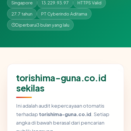
Singapore
13.229.93.97
HTTPS Valid
27.7 tahun
PT Cyberindo Aditama
Diperbarui
3 bulan yang lalu
torishima-guna.co.id
sekilas
Ini adalah audit kepercayaan otomatis
terhadap
torishima-guna.co.id
. Setiap
angka di bawah berasal dari pencarian