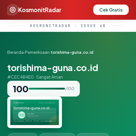
KosmonitRadar
Cek Gratis
KOSMONITRADAR · ISSUE 68
Beranda
›
Pemeriksaan
›
torishima-guna.co.id
torishima-guna.co.id
#CEC4B4E0 · Sangat Aman
100
/ 100