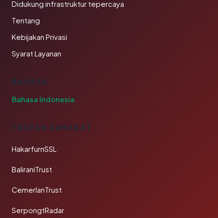
Didukung infrastruktur tepercaya
Tentang
Kebijakan Privasi
Syarat Layanan
BAHASA
Bahasa Indonesia
TAUTAN SAHABAT
HakarfurnSSL
BaliraniTrust
CemerlanTrust
SerpongtRadar