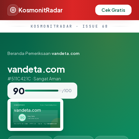
KosmonitRadar
Cek Gratis
KOSMONITRADAR · ISSUE 68
Beranda
›
Pemeriksaan
›
vandeta.com
vandeta.com
#511C421C · Sangat Aman
90
/ 100