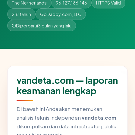
The Netherlands
96.127.186.146
HTTPS Valid
2.8 tahun
GoDaddy.com, LLC
Diperbarui
3 bulan yang lalu
vandeta.com — laporan
keamanan lengkap
Di bawah ini Anda akan menemukan
analisis teknis independen
vandeta.com
,
dikumpulkan dari data infrastruktur publik