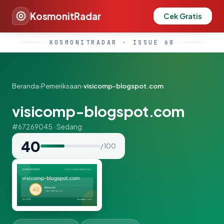
KosmonitRadar
Cek Gratis
KOSMONITRADAR · ISSUE 68
Beranda
›
Pemeriksaan
›
visicomp-blogspot.com
visicomp-blogspot.com
#67269045 · Sedang
40
/ 100