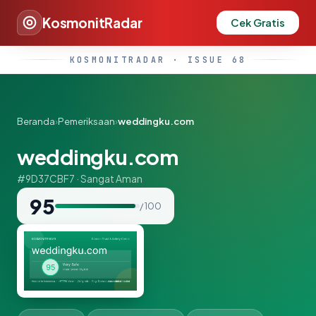
KosmonitRadar
Cek Gratis
KOSMONITRADAR · ISSUE 68
Beranda
›
Pemeriksaan
›
weddingku.com
weddingku.com
#9D37CBF7 · Sangat Aman
95
/ 100