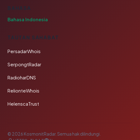
BAHASA
Bahasa Indonesia
TAUTAN SAHABAT
PersadarWhois
SerpongtRadar
RadioharDNS
RelionteWhois
HelenscaTrust
© 2026 KosmonitRadar. Semua hak dilindungi.