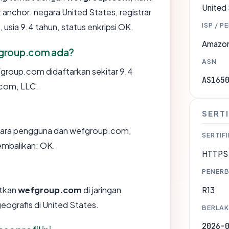
United
nchor: negara United States, registrar
ISP / P
sia 9.4 tahun, status enkripsi OK.
Amazon
fgroup.com ada?
ASN
group.com didaftarkan sekitar 9.4
AS165
.com, LLC.
SERTI
ntara pengguna dan wefgroup.com,
SERTIFI
embalikan: OK.
HTTPS 
PENERB
tkan
wefgroup.com
di jaringan
R13
ografis di United States.
BERLAK
2026-