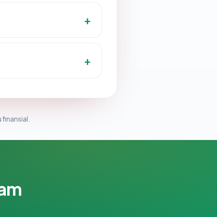
 finansial.
lam