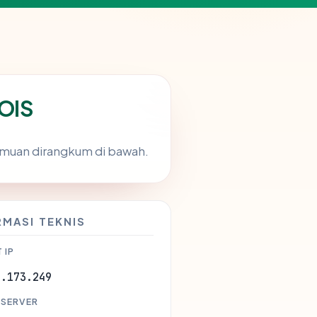
HOIS
Temuan dirangkum di bawah.
RMASI TEKNIS
 IP
2.173.249
 SERVER