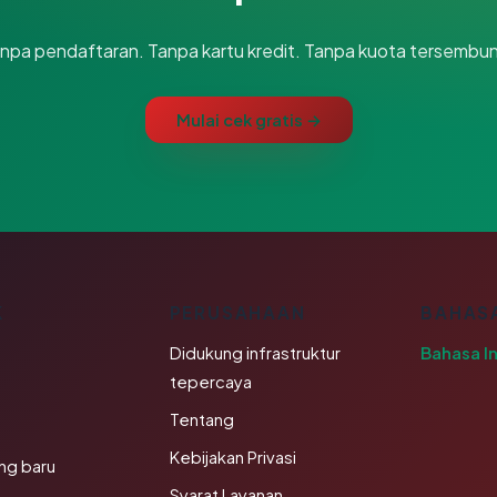
npa pendaftaran. Tanpa kartu kredit. Tanpa kuota tersembun
Mulai cek gratis →
K
PERUSAHAAN
BAHAS
Didukung infrastruktur
Bahasa I
tepercaya
Tentang
Kebijakan Privasi
ng baru
Syarat Layanan