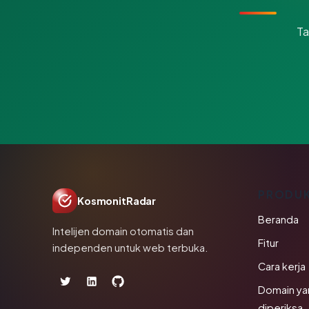
Ta
PRODU
KosmonitRadar
Beranda
Intelijen domain otomatis dan
Fitur
independen untuk web terbuka.
Cara kerja
Domain ya
diperiksa