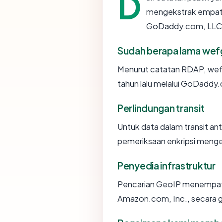
D
mengekstrak empat a
GoDaddy.com, LLC, u
Sudah berapa lama we
Menurut catatan RDAP, wef
tahun lalu melalui GoDaddy
Perlindungan transit
Untuk data dalam transit a
pemeriksaan enkripsi meng
Penyedia infrastruktur
Pencarian GeoIP menempa
Amazon.com, Inc., secara ge