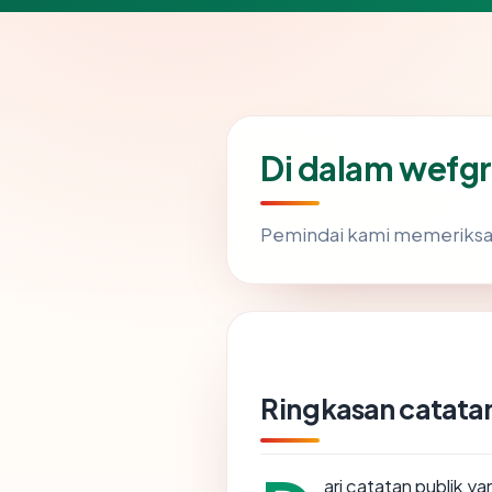
Di dalam wefg
Pemindai kami memeriks
Ringkasan catatan
ari catatan publik y