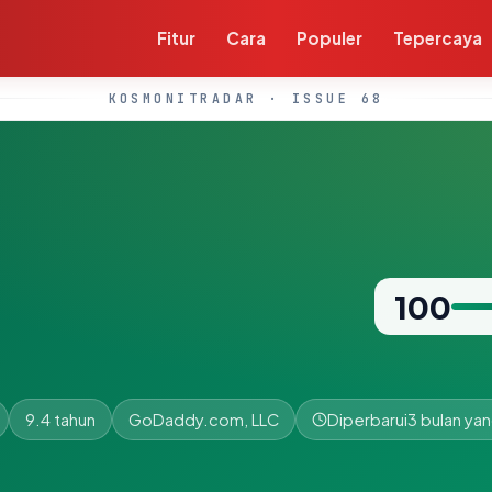
Fitur
Cara
Populer
Tepercaya
KOSMONITRADAR · ISSUE 68
100
9.4 tahun
GoDaddy.com, LLC
Diperbarui
3 bulan yan