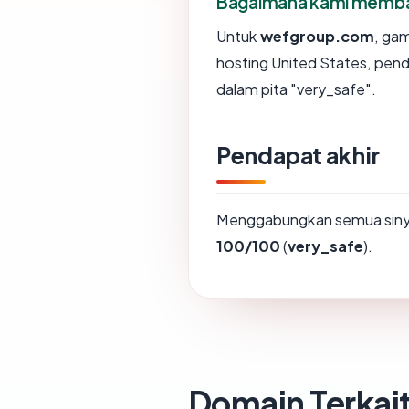
Bagaimana kami membaca
Untuk
wefgroup.com
, ga
hosting United States, pen
dalam pita "very_safe".
Pendapat akhir
Menggabungkan semua sinya
100/100
(
very_safe
).
Domain Terkai