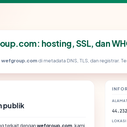
roup.com: hosting, SSL, dan W
a
wefgroup.com
di metadata DNS, TLS, dan registrar. 
INFO
ALAMAT
 publik
44.23
LOKASI
ang terkait dengan
wefgroup.com
, kami