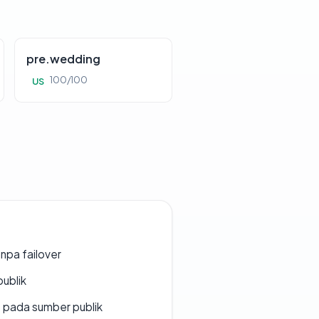
pre.wedding
100/100
US
npa failover
publik
s pada sumber publik