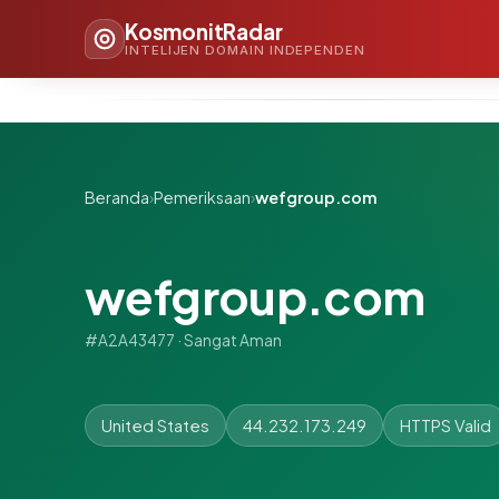
KosmonitRadar
INTELIJEN DOMAIN INDEPENDEN
Beranda
›
Pemeriksaan
›
wefgroup.com
wefgroup.com
#A2A43477 · Sangat Aman
United States
44.232.173.249
HTTPS Valid