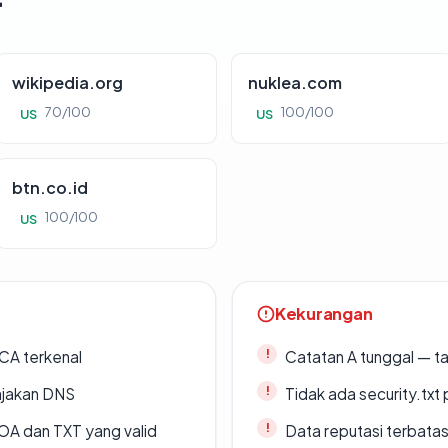
wikipedia.org
nuklea.com
70/100
100/100
US
US
btn.co.id
100/100
US
Kekurangan
 CA terkenal
Catatan A tunggal — ta
ajakan DNS
Tidak ada security.txt 
A dan TXT yang valid
Data reputasi terbata