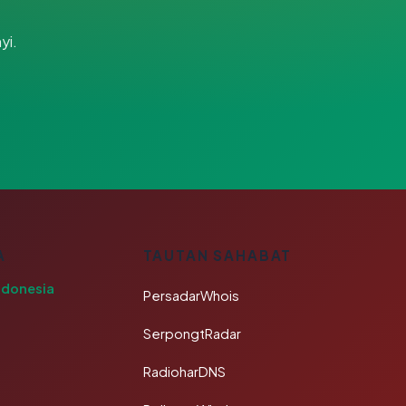
yi.
A
TAUTAN SAHABAT
ndonesia
PersadarWhois
SerpongtRadar
RadioharDNS