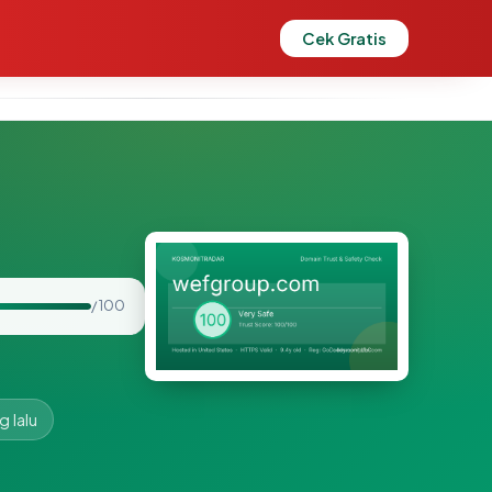
Cek Gratis
/ 100
g lalu