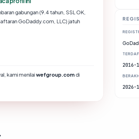
 profil ini
mbaran gabungan (9.4 tahun, SSL OK,
REGI
daftaran GoDaddy.com, LLC) jatuh
REGIST
GoDad
TERDAF
2016-
l, kami menilai
wefgroup.com
di
BERAKH
2026-
t