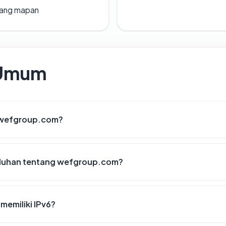
 yang mapan
 Umum
 wefgroup.com?
eluhan tentang wefgroup.com?
emiliki IPv6?