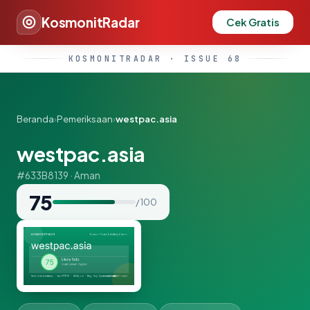
KosmonitRadar
Cek Gratis
KOSMONITRADAR · ISSUE 68
Beranda
›
Pemeriksaan
›
westpac.asia
westpac.asia
#633B8139 · Aman
75
/ 100