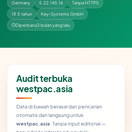
Germany
5.22.145.16
Tanpa HTTPS
18.5 tahun
Key-Systems GmbH
Diperbarui
3 bulan yang lalu
Audit terbuka
westpac.asia
Data di bawah berasal dari pencarian
otomatis dan langsung untuk
westpac.asia
. Tanpa input editorial —