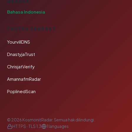
BAHASA
Bahasa Indonesia
TAUTAN SAHABAT
YourvillDNS
DnastyjaTrust
ChrisjatVerify
AmannafmRadar
PoplinedScan
© 2026 KosmonitRadar. Semua hak dilindungi.
HTTPS · TLS 1.3
1 languages