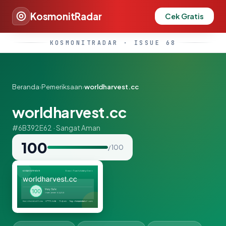
KosmonitRadar
Cek Gratis
KOSMONITRADAR · ISSUE 68
Beranda
›
Pemeriksaan
›
worldharvest.cc
worldharvest.cc
#6B392E62 · Sangat Aman
100
/ 100