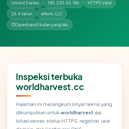
United States
185.230.63.186
HTTPS Valid
26.4 tahun
eNom, LLC
Diperbarui
3 bulan yang lalu
Inspeksi terbuka
worldharvest.cc
Halaman ini merangkum sinyal teknis yang
dikumpulkan untuk
worldharvest.cc
:
lokasi server, status HTTPS, registrar, usia