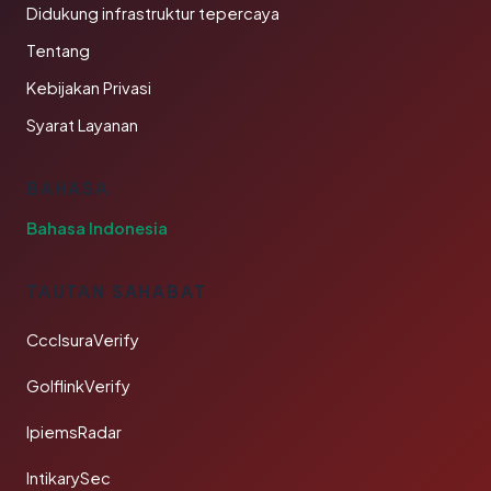
Didukung infrastruktur tepercaya
Tentang
Kebijakan Privasi
Syarat Layanan
BAHASA
Bahasa Indonesia
TAUTAN SAHABAT
CcclsuraVerify
GolflinkVerify
IpiemsRadar
IntikarySec