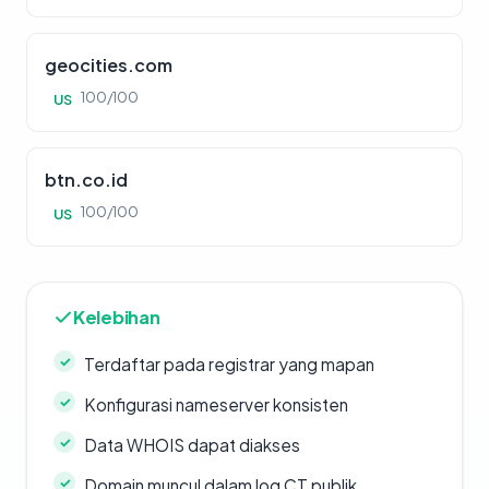
geocities.com
100/100
US
btn.co.id
100/100
US
Kelebihan
Terdaftar pada registrar yang mapan
Konfigurasi nameserver konsisten
Data WHOIS dapat diakses
Domain muncul dalam log CT publik