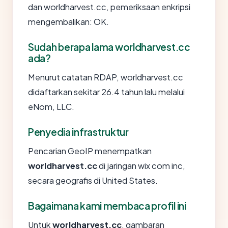
dan worldharvest.cc, pemeriksaan enkripsi
mengembalikan: OK.
Sudah berapa lama worldharvest.cc
ada?
Menurut catatan RDAP, worldharvest.cc
didaftarkan sekitar 26.4 tahun lalu melalui
eNom, LLC.
Penyedia infrastruktur
Pencarian GeoIP menempatkan
worldharvest.cc
di jaringan wix com inc,
secara geografis di United States.
Bagaimana kami membaca profil ini
Untuk
worldharvest.cc
, gambaran