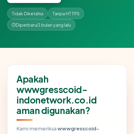
Tidak Diketahui
Tanpa HTTPS
Diperbarui
3 bulan yang lalu
Apakah
wwwgresscoid-
indonetwork.co.id
aman digunakan?
Kami memeriksa
wwwgresscoid-