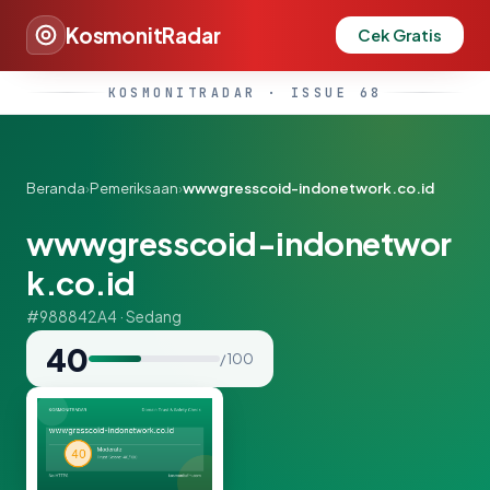
KosmonitRadar
Cek Gratis
KOSMONITRADAR · ISSUE 68
Beranda
›
Pemeriksaan
›
wwwgresscoid-indonetwork.co.id
wwwgresscoid-indonetwor
k.co.id
#988842A4 · Sedang
40
/ 100