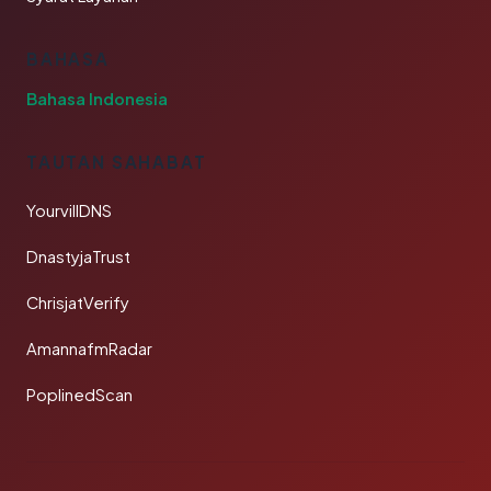
BAHASA
Bahasa Indonesia
TAUTAN SAHABAT
YourvillDNS
DnastyjaTrust
ChrisjatVerify
AmannafmRadar
PoplinedScan