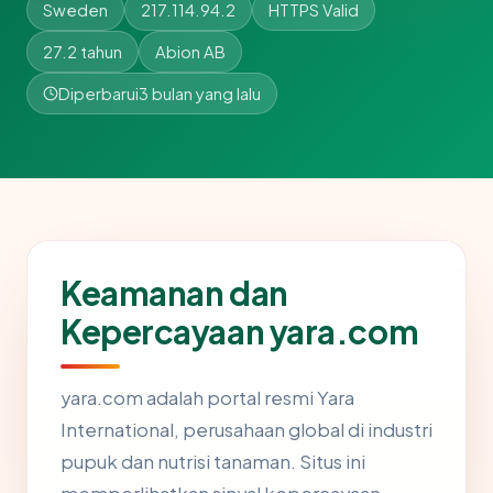
Sweden
217.114.94.2
HTTPS Valid
27.2 tahun
Abion AB
Diperbarui
3 bulan yang lalu
Keamanan dan
Kepercayaan yara.com
yara.com adalah portal resmi Yara
International, perusahaan global di industri
pupuk dan nutrisi tanaman. Situs ini