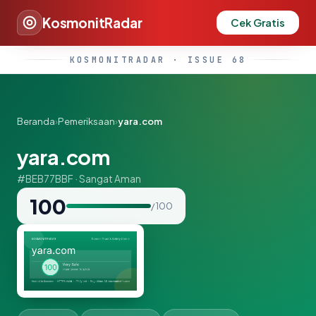
KosmonitRadar
Cek Gratis
KOSMONITRADAR · ISSUE 68
Beranda
›
Pemeriksaan
›
yara.com
yara.com
#BEB77BBF · Sangat Aman
100
/ 100