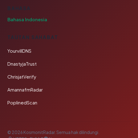
BAHASA
Bahasa Indonesia
TAUTAN SAHABAT
YourvillDNS
DnastyjaTrust
ChrisjatVerify
AmannafmRadar
PoplinedScan
© 2026 KosmonitRadar. Semua hak dilindungi.