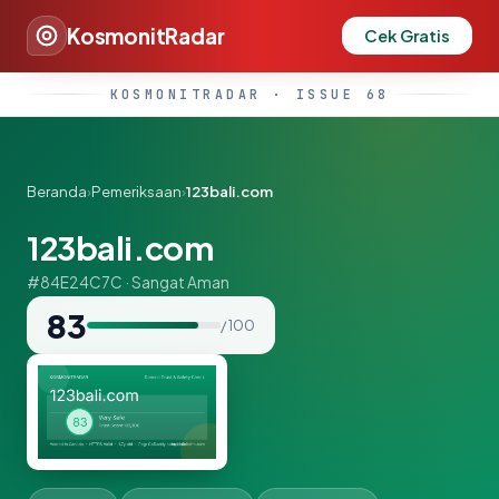
KosmonitRadar
Cek Gratis
KOSMONITRADAR · ISSUE 68
Beranda
›
Pemeriksaan
›
123bali.com
123bali.com
#84E24C7C · Sangat Aman
83
/ 100