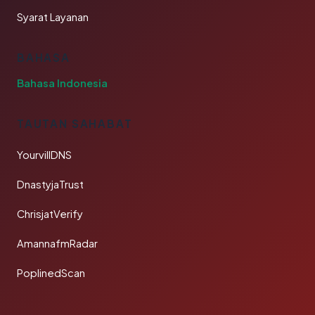
Syarat Layanan
BAHASA
Bahasa Indonesia
TAUTAN SAHABAT
YourvillDNS
DnastyjaTrust
ChrisjatVerify
AmannafmRadar
PoplinedScan