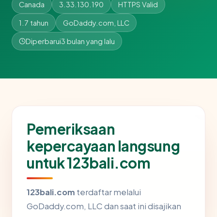
Canada
3.33.130.190
HTTPS Valid
1.7 tahun
GoDaddy.com, LLC
Diperbarui
3 bulan yang lalu
Pemeriksaan
kepercayaan langsung
untuk 123bali.com
123bali.com
terdaftar melalui
GoDaddy.com, LLC dan saat ini disajikan