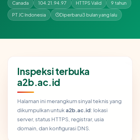
Canada
104.21.94.97
HTTPS Valid
9 tahun
PT JC Indonesia
Diperbarui
3 bulan yang lalu
Inspeksi terbuka
a2b.ac.id
Halaman ini merangkum sinyal teknis yang
dikumpulkan untuk
a2b.ac.id
: lokasi
server, status HTTPS, registrar, usia
domain, dan konfigurasi DNS.