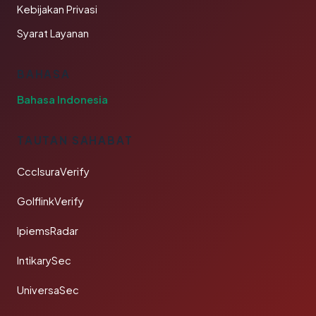
Kebijakan Privasi
Syarat Layanan
BAHASA
Bahasa Indonesia
TAUTAN SAHABAT
CcclsuraVerify
GolflinkVerify
IpiemsRadar
IntikarySec
UniversaSec