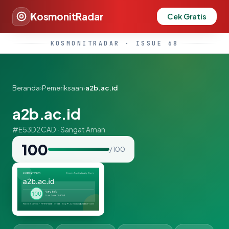
KosmonitRadar
Cek Gratis
KOSMONITRADAR · ISSUE 68
Beranda
›
Pemeriksaan
›
a2b.ac.id
a2b.ac.id
#E53D2CAD · Sangat Aman
100
/ 100