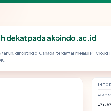
h dekat pada akpindo.ac.id
3 tahun, dihosting di Canada, terdaftar melalui PT Cloud 
OK.
INFO
ALAMAT
172.6