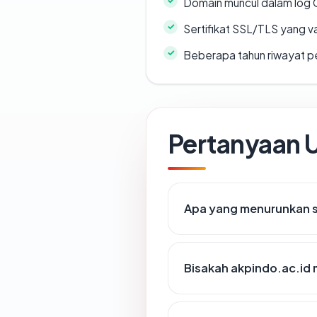
Domain muncul dalam log 
Sertifikat SSL/TLS yang va
Beberapa tahun riwayat p
Pertanyaan
Apa yang menurunkan s
Bisakah akpindo.ac.id 