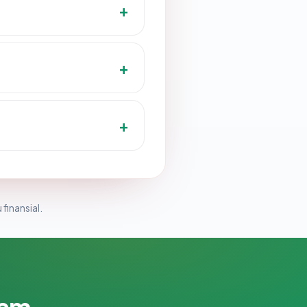
 finansial.
lam