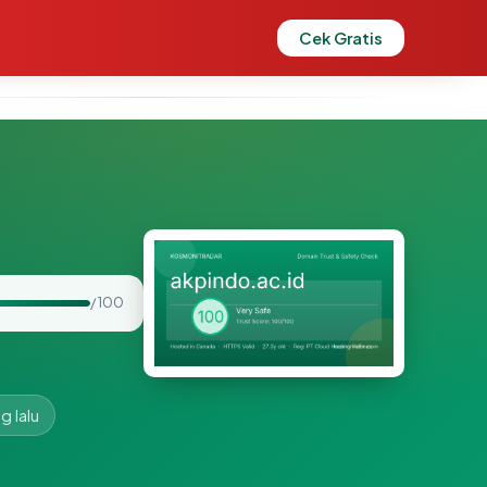
Cek Gratis
/ 100
g lalu