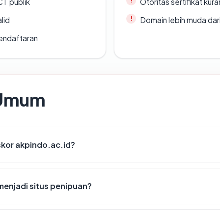
CT publik
Otoritas sertifikat ku
lid
Domain lebih muda dari
endaftaran
 Umum
kor akpindo.ac.id?
menjadi situs penipuan?