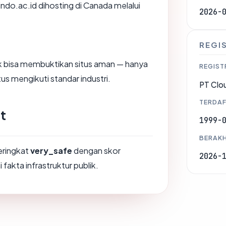
pindo.ac.id dihosting di Canada melalui
2026-
REGI
dak bisa membuktikan situs aman — hanya
REGIST
us mengikuti standar industri.
PT Clo
TERDAF
t
1999-
BERAKH
peringkat
very_safe
dengan skor
2026-
 fakta infrastruktur publik.