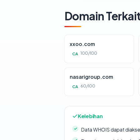
Domain Terkai
xxoo.com
100/100
CA
nasarigroup.com
60/100
CA
Kelebihan
Data WHOIS dapat diaks