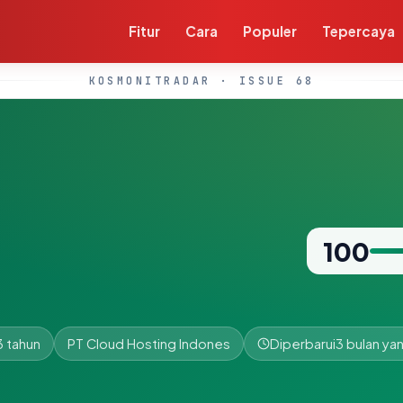
Fitur
Cara
Populer
Tepercaya
KOSMONITRADAR · ISSUE 68
100
3 tahun
PT Cloud Hosting Indones
Diperbarui
3 bulan yan