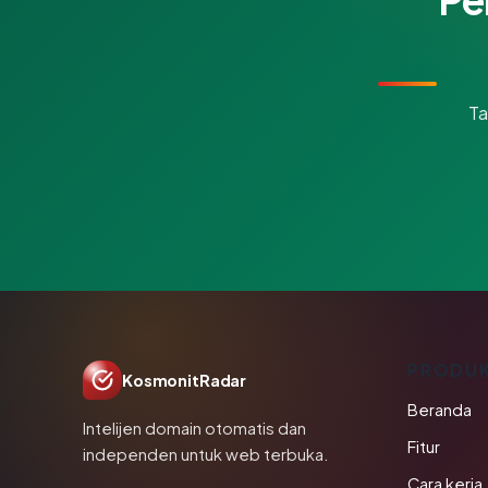
Ta
PRODU
KosmonitRadar
Beranda
Intelijen domain otomatis dan
Fitur
independen untuk web terbuka.
Cara kerja