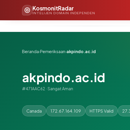
KosmonitRadar
INTELIJEN DOMAIN INDEPENDEN
Beranda
›
Pemeriksaan
›
akpindo.ac.id
akpindo.ac.id
#471AAC62 · Sangat Aman
Canada
172.67.164.109
HTTPS Valid
27.