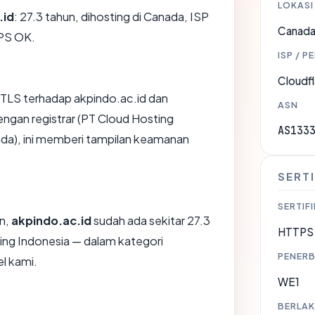
LOKASI
.id
: 27.3 tahun, dihosting di Canada, ISP
Canad
TPS OK.
ISP / P
Cloudfl
TLS terhadap akpindo.ac.id dan
ASN
gan registrar (PT Cloud Hosting
AS133
ada), ini memberi tampilan keamanan
SERTI
SERTIFI
an,
akpindo.ac.id
sudah ada sekitar 27.3
HTTPS 
ing Indonesia — dalam kategori
PENERB
l kami.
WE1
BERLAK