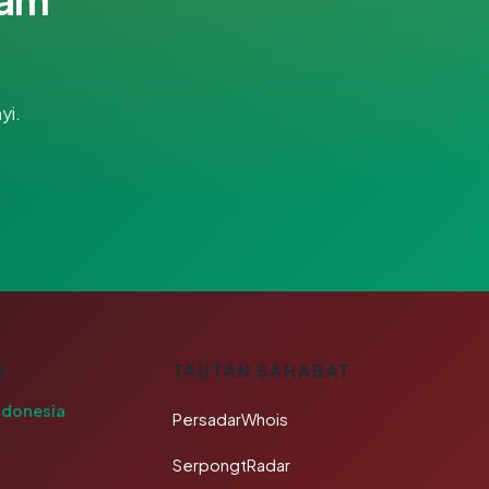
yi.
A
TAUTAN SAHABAT
ndonesia
PersadarWhois
SerpongtRadar