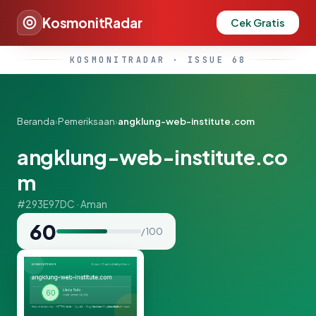
KosmonitRadar
Cek Gratis
KOSMONITRADAR · ISSUE 68
Beranda
›
Pemeriksaan
›
angklung-web-institute.com
angklung-web-institute.co
m
#293E97DC · Aman
60
/ 100