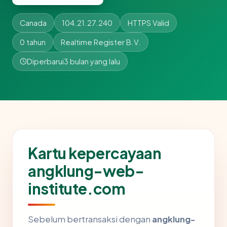
Canada
104.21.27.240
HTTPS Valid
0 tahun
Realtime Register B.V.
Diperbarui
3 bulan yang lalu
Kartu kepercayaan
angklung-web-
institute.com
Sebelum bertransaksi dengan
angklung-