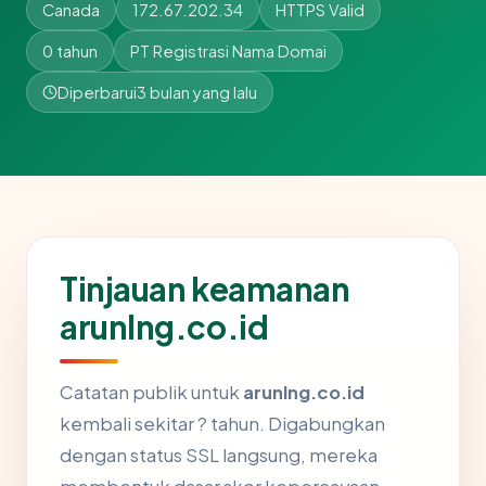
Canada
172.67.202.34
HTTPS Valid
0 tahun
PT Registrasi Nama Domai
Diperbarui
3 bulan yang lalu
Tinjauan keamanan
arunlng.co.id
Catatan publik untuk
arunlng.co.id
kembali sekitar ? tahun. Digabungkan
dengan status SSL langsung, mereka