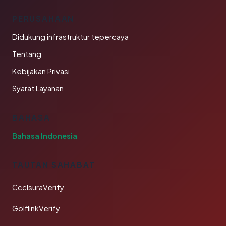
PERUSAHAAN
Didukung infrastruktur tepercaya
Tentang
Kebijakan Privasi
Syarat Layanan
BAHASA
Bahasa Indonesia
TAUTAN SAHABAT
CcclsuraVerify
GolflinkVerify