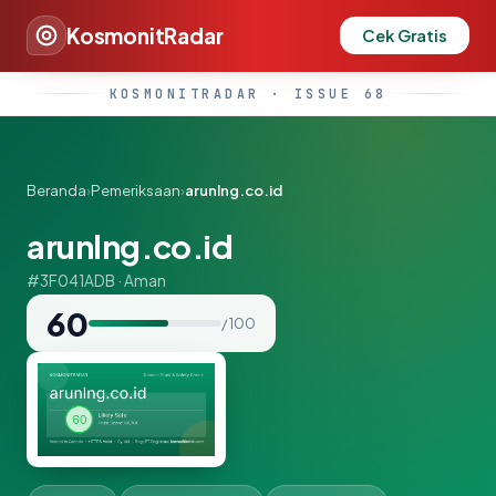
KosmonitRadar
Cek Gratis
KOSMONITRADAR · ISSUE 68
Beranda
›
Pemeriksaan
›
arunlng.co.id
arunlng.co.id
#3F041ADB · Aman
60
/ 100