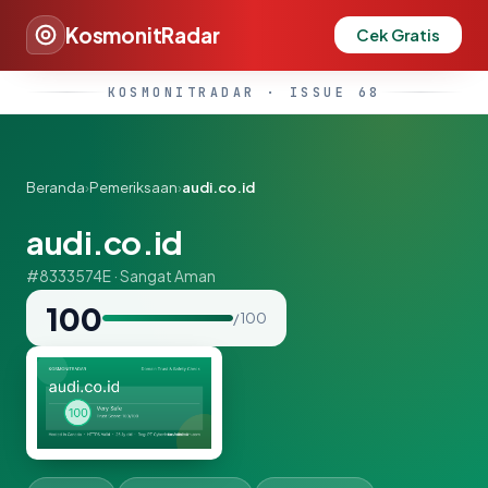
KosmonitRadar
Cek Gratis
KOSMONITRADAR · ISSUE 68
Beranda
›
Pemeriksaan
›
audi.co.id
audi.co.id
#8333574E · Sangat Aman
100
/ 100