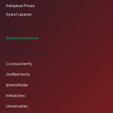
Kebijakan Privasi
Syarat Layanan
BAHASA
Bahasa Indonesia
TAUTAN SAHABAT
CcclsuraVerify
GolflinkVerify
IpiemsRadar
IntikarySec
UniversaSec