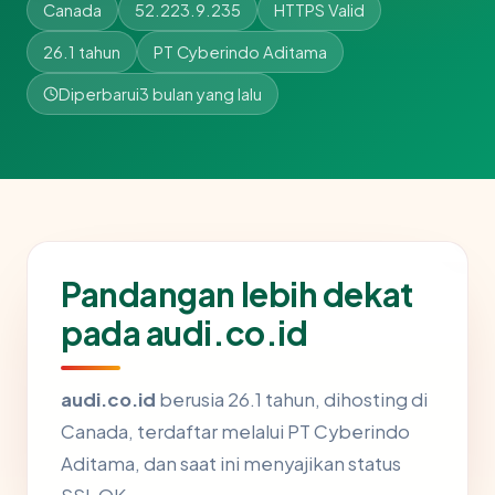
Canada
52.223.9.235
HTTPS Valid
26.1 tahun
PT Cyberindo Aditama
Diperbarui
3 bulan yang lalu
Pandangan lebih dekat
pada audi.co.id
audi.co.id
berusia 26.1 tahun, dihosting di
Canada, terdaftar melalui PT Cyberindo
Aditama, dan saat ini menyajikan status