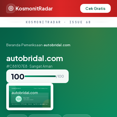
KosmonitRadar
Cek Gratis
KOSMONITRADAR · ISSUE 68
Beranda
›
Pemeriksaan
›
autobridal.com
autobridal.com
#C88107E8 · Sangat Aman
100
/ 100