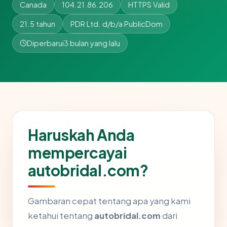
Canada
104.21.86.206
HTTPS Valid
21.5 tahun
PDR Ltd. d/b/a PublicDom
Diperbarui
3 bulan yang lalu
Haruskah Anda
mempercayai
autobridal.com?
Gambaran cepat tentang apa yang kami
ketahui tentang
autobridal.com
dari