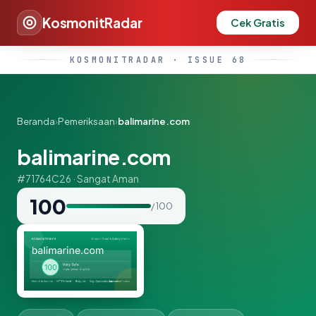
KosmonitRadar
Cek Gratis
KOSMONITRADAR · ISSUE 68
Beranda
›
Pemeriksaan
›
balimarine.com
balimarine.com
#71764C26 · Sangat Aman
100
/ 100