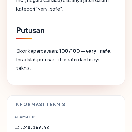
Inc., negara Canada) biasanya jatuh dalam
kategori "very_safe".
Putusan
Skor kepercayaan:
100/100
—
very_safe
.
Ini adalah putusan otomatis dan hanya
teknis.
INFORMASI TEKNIS
ALAMAT IP
13.248.169.48