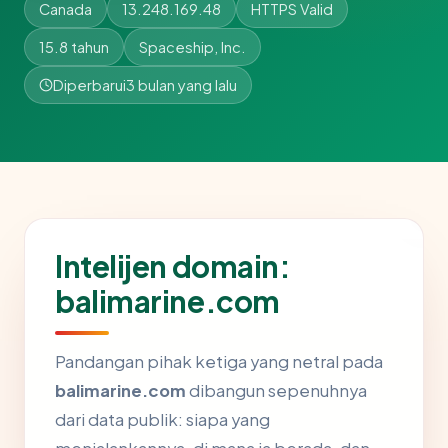
Canada
13.248.169.48
HTTPS Valid
15.8 tahun
Spaceship, Inc.
Diperbarui
3 bulan yang lalu
Intelijen domain:
balimarine.com
Pandangan pihak ketiga yang netral pada
balimarine.com
dibangun sepenuhnya
dari data publik: siapa yang