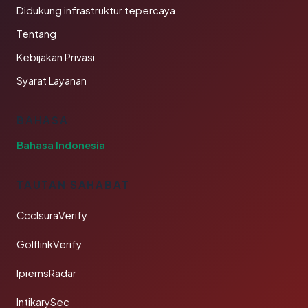
Didukung infrastruktur tepercaya
Tentang
Kebijakan Privasi
Syarat Layanan
BAHASA
Bahasa Indonesia
TAUTAN SAHABAT
CcclsuraVerify
GolflinkVerify
IpiemsRadar
IntikarySec