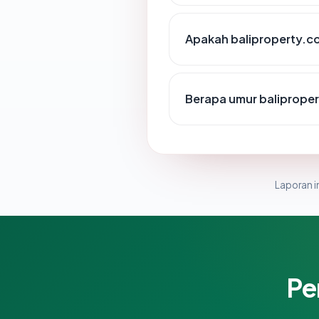
Apakah baliproperty.co
Berapa umur baliprope
Laporan in
Pe