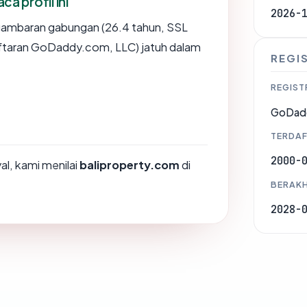
 profil ini
2026-
gambaran gabungan (26.4 tahun, SSL
ftaran GoDaddy.com, LLC) jatuh dalam
REGI
REGIST
GoDad
TERDAF
2000-
l, kami menilai
baliproperty.com
di
BERAKH
2028-