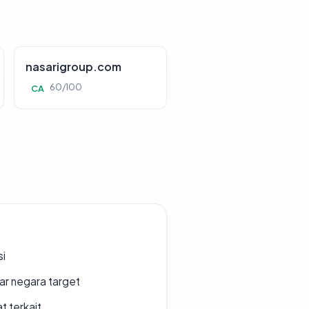
nasarigroup.com
60/100
CA
si
uar negara target
t terkait