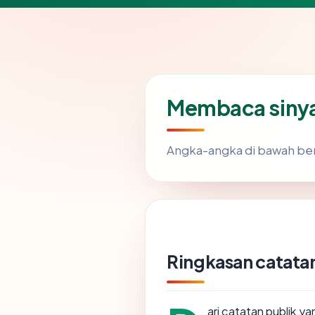
Membaca sinya
Angka-angka di bawah ber
Ringkasan catatan
ari catatan publik y