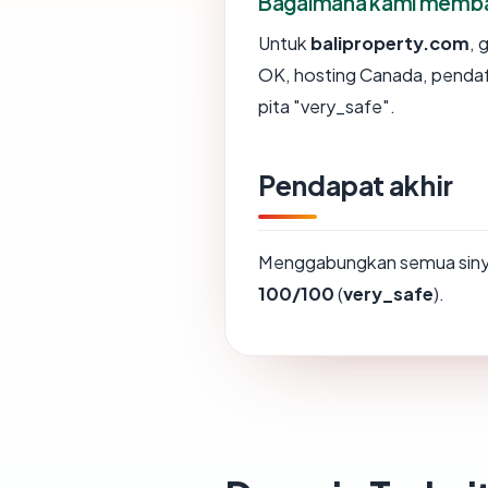
Bagaimana kami membaca
Untuk
baliproperty.com
, 
OK, hosting Canada, penda
pita "very_safe".
Pendapat akhir
Menggabungkan semua sinya
100/100
(
very_safe
).