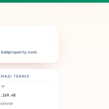
g
baliproperty.com
.
RMASI TEKNIS
 IP
8.169.48
 SERVER