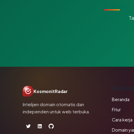
Ta
PRODU
KosmonitRadar
Beranda
Intelijen domain otomatis dan
Fitur
independen untuk web terbuka.
Cara kerja
Domain ya