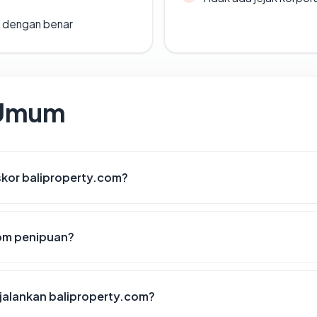
i dengan benar
 Umum
kor baliproperty.com?
om penipuan?
alankan baliproperty.com?