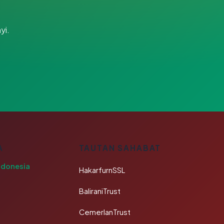
yi.
A
TAUTAN SAHABAT
ndonesia
HakarfurnSSL
BaliraniTrust
CemerlanTrust