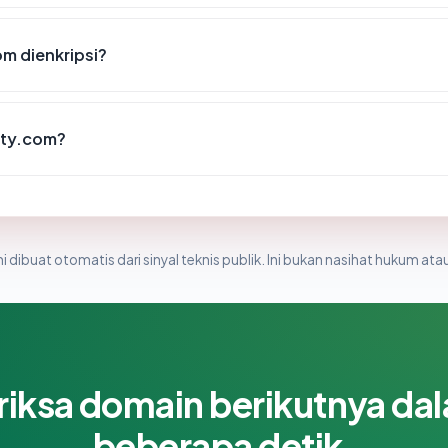
m dienkripsi?
rty.com?
i dibuat otomatis dari sinyal teknis publik. Ini bukan nasihat hukum atau
riksa domain berikutnya da
beberapa detik.