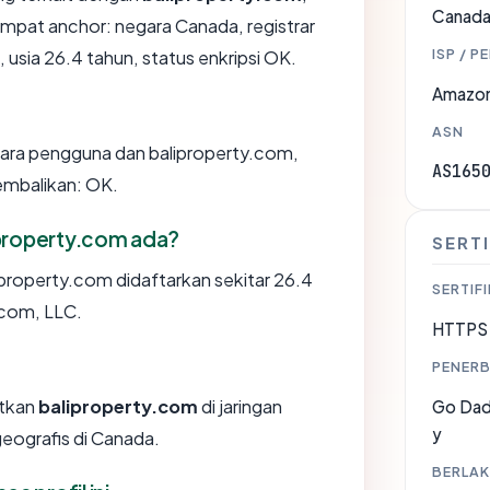
Canad
pat anchor: negara Canada, registrar
ISP / P
sia 26.4 tahun, status enkripsi OK.
Amazon
ASN
tara pengguna dan baliproperty.com,
AS165
embalikan: OK.
iproperty.com ada?
SERTI
property.com didaftarkan sekitar 26.4
SERTIFI
.com, LLC.
HTTPS 
PENERB
tkan
baliproperty.com
di jaringan
Go Dadd
y
eografis di Canada.
BERLAK