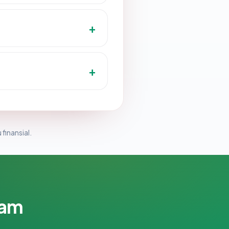
 finansial.
lam