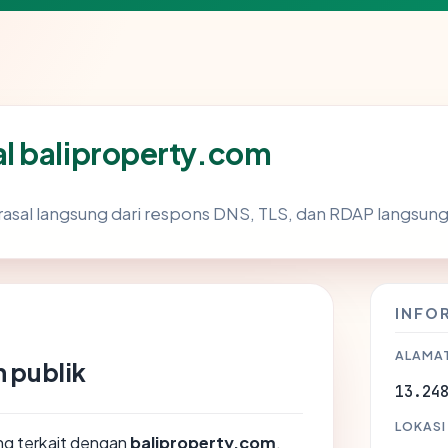
l baliproperty.com
asal langsung dari respons DNS, TLS, dan RDAP langsun
INFO
ALAMAT
 publik
13.24
LOKASI
ang terkait dengan
baliproperty.com
,