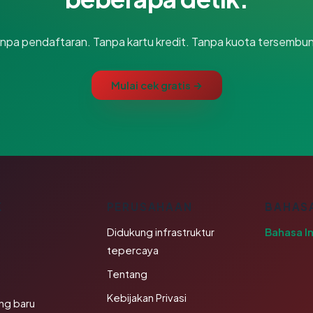
npa pendaftaran. Tanpa kartu kredit. Tanpa kuota tersembun
Mulai cek gratis →
K
PERUSAHAAN
BAHAS
Didukung infrastruktur
Bahasa I
tepercaya
Tentang
Kebijakan Privasi
ng baru