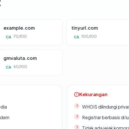
t
example.com
tinyurl.com
70/100
100/100
CA
CA
gmvaluta.com
60/100
CA
Kekurangan
edia
WHOIS dilindungi priva
odern
Registrar berbasis di l
Tidak ada jejak korpora