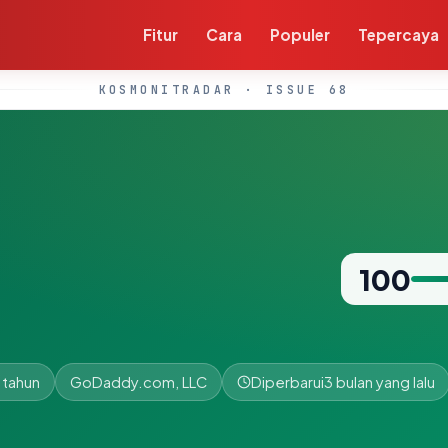
Fitur
Cara
Populer
Tepercaya
KOSMONITRADAR · ISSUE 68
100
 tahun
GoDaddy.com, LLC
Diperbarui
3 bulan yang lalu