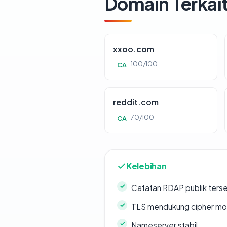
Domain Terkai
xxoo.com
100/100
CA
reddit.com
70/100
CA
Kelebihan
Catatan RDAP publik ters
TLS mendukung cipher m
Nameserver stabil