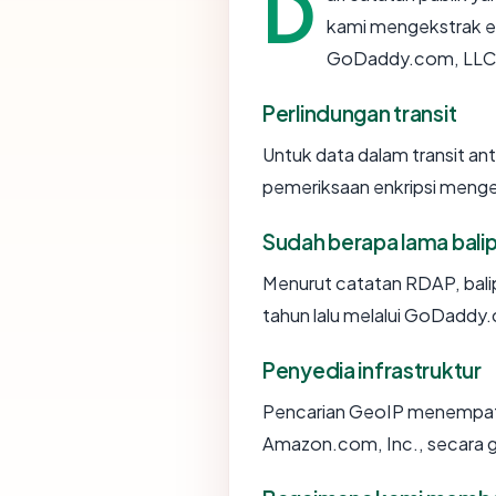
D
kami mengekstrak em
GoDaddy.com, LLC, u
Perlindungan transit
Untuk data dalam transit an
pemeriksaan enkripsi meng
Sudah berapa lama bal
Menurut catatan RDAP, bali
tahun lalu melalui GoDaddy
Penyedia infrastruktur
Pencarian GeoIP menempa
Amazon.com, Inc., secara g