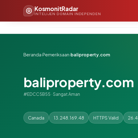
KosmonitRadar
INTELIJEN DOMAIN INDEPENDEN
Beranda
›
Pemeriksaan
›
baliproperty.com
baliproperty.com
#EDCC5B55 · Sangat Aman
Canada
13.248.169.48
HTTPS Valid
26.4