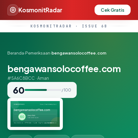
KosmonitRadar
Cek Gratis
KOSMONITRADAR · ISSUE 68
Beranda
›
Pemeriksaan
›
bengawansolocoffee.com
bengawansolocoffee.com
#5A6C8BCC · Aman
60
/ 100