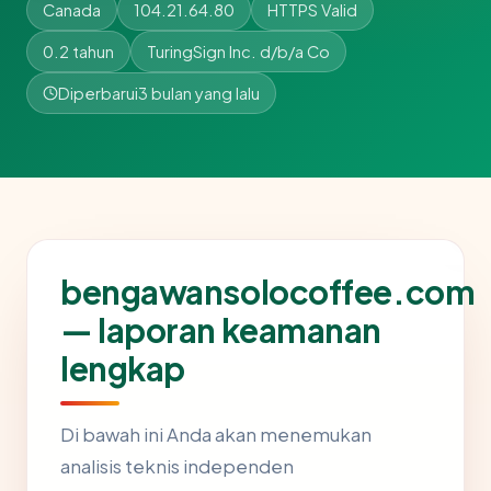
Canada
104.21.64.80
HTTPS Valid
0.2 tahun
TuringSign Inc. d/b/a Co
Diperbarui
3 bulan yang lalu
bengawansolocoffee.com
— laporan keamanan
lengkap
Di bawah ini Anda akan menemukan
analisis teknis independen