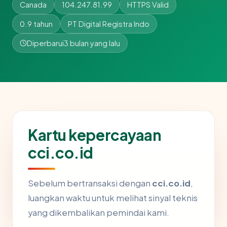
Canada
104.247.81.99
HTTPS Valid
0.9 tahun
PT Digital Registra Indo
Diperbarui
3 bulan yang lalu
Kartu kepercayaan
cci.co.id
Sebelum bertransaksi dengan
cci.co.id
,
luangkan waktu untuk melihat sinyal teknis
yang dikembalikan pemindai kami.