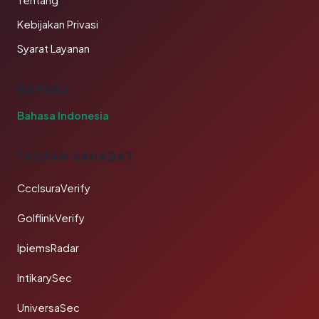
Tentang
Kebijakan Privasi
Syarat Layanan
BAHASA
Bahasa Indonesia
TAUTAN SAHABAT
CcclsuraVerify
GolflinkVerify
IpiemsRadar
IntikarySec
UniversaSec