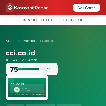
KosmonitRadar
Cek Gratis
KOSMONITRADAR · ISSUE 68
Beranda
›
Pemeriksaan
›
cci.co.id
cci.co.id
#8C445C87 · Aman
75
/ 100