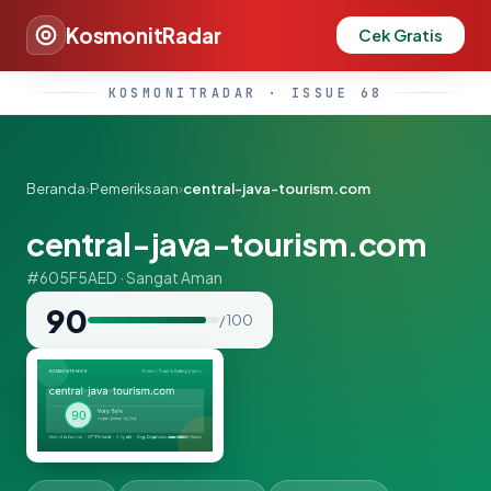
KosmonitRadar
Cek Gratis
KOSMONITRADAR · ISSUE 68
Beranda
›
Pemeriksaan
›
central-java-tourism.com
central-java-tourism.com
#605F5AED · Sangat Aman
90
/ 100