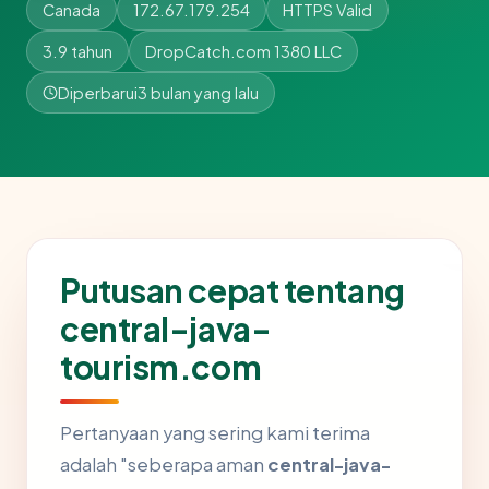
Canada
172.67.179.254
HTTPS Valid
3.9 tahun
DropCatch.com 1380 LLC
Diperbarui
3 bulan yang lalu
Putusan cepat tentang
central-java-
tourism.com
Pertanyaan yang sering kami terima
adalah "seberapa aman
central-java-