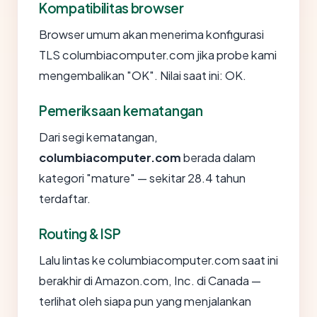
Kompatibilitas browser
Browser umum akan menerima konfigurasi
TLS columbiacomputer.com jika probe kami
mengembalikan "OK". Nilai saat ini: OK.
Pemeriksaan kematangan
Dari segi kematangan,
columbiacomputer.com
berada dalam
kategori "mature" — sekitar 28.4 tahun
terdaftar.
Routing & ISP
Lalu lintas ke columbiacomputer.com saat ini
berakhir di Amazon.com, Inc. di Canada —
terlihat oleh siapa pun yang menjalankan