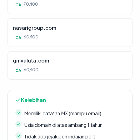
70/100
CA
nasarigroup.com
60/100
CA
gmvaluta.com
60/100
CA
Kelebihan
Memiliki catatan MX (mampu email)
Usia domain di atas ambang 1 tahun
Tidak ada jejak pemindaian port