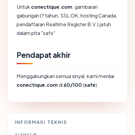
Untuk
conectique.com
, gambaran
gabungan (? tahun, SSL OK, hosting Canada,
pendaftaran Realtime Register B.V.) jatuh
dalam pita "safe".
Pendapat akhir
Menggabungkan semua sinyal, kami menilai
conectique.com
di
60/100
(
safe
).
INFORMASI TEKNIS
ALAMAT IP