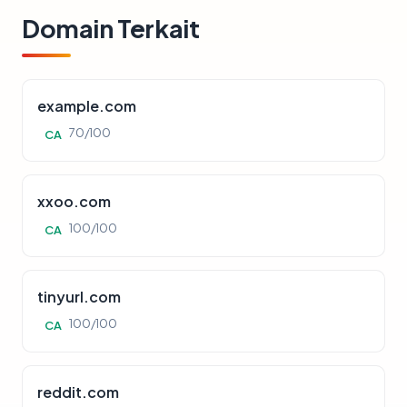
Domain Terkait
example.com
70/100
CA
xxoo.com
100/100
CA
tinyurl.com
100/100
CA
reddit.com