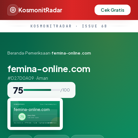
KosmonitRadar
Cek Gratis
KOSMONITRADAR · ISSUE 68
Beranda
›
Pemeriksaan
›
femina-online.com
femina-online.com
#D27D0A09 · Aman
75
/ 100