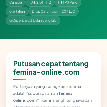
Canada
104.21.41.112
HTTPS Valid
0.6 tahun
DropCatch.com 1207 LLC
Diperbarui
3 bulan yang lalu
Putusan cepat tentang
femina-online.com
Pertanyaan yang sering kami terima
adalah "seberapa aman
femina-
online.com
?". Kami menghitung jawaban