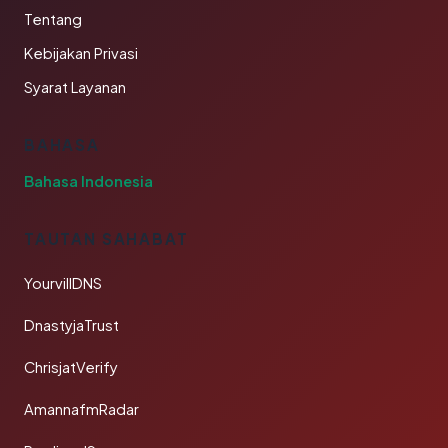
Tentang
Kebijakan Privasi
Syarat Layanan
BAHASA
Bahasa Indonesia
TAUTAN SAHABAT
YourvillDNS
DnastyjaTrust
ChrisjatVerify
AmannafmRadar