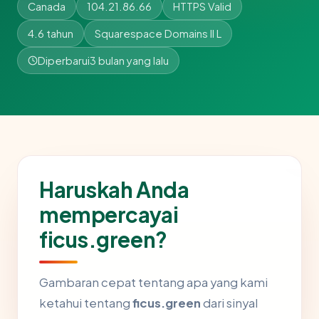
Canada
104.21.86.66
HTTPS Valid
4.6 tahun
Squarespace Domains II L
Diperbarui
3 bulan yang lalu
Haruskah Anda
mempercayai
ficus.green?
Gambaran cepat tentang apa yang kami
ketahui tentang
ficus.green
dari sinyal