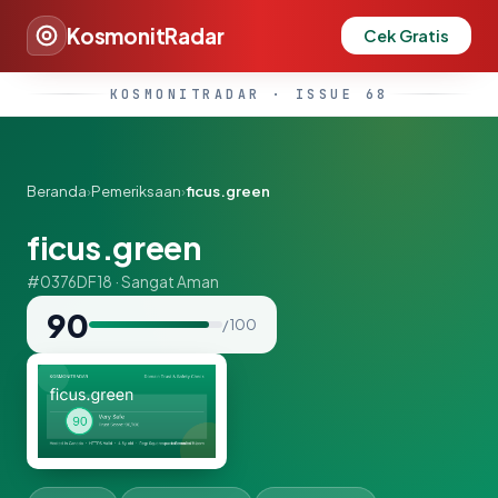
KosmonitRadar
Cek Gratis
KOSMONITRADAR · ISSUE 68
Beranda
›
Pemeriksaan
›
ficus.green
ficus.green
#0376DF18 · Sangat Aman
90
/ 100