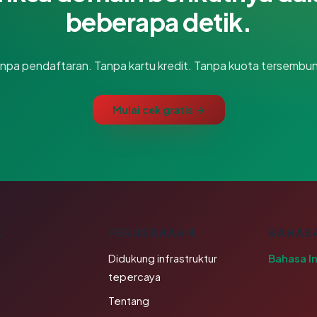
beberapa detik.
npa pendaftaran. Tanpa kartu kredit. Tanpa kuota tersembun
Mulai cek gratis →
K
PERUSAHAAN
BAHAS
Didukung infrastruktur
Bahasa I
tepercaya
Tentang