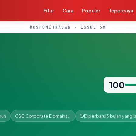
Fitur
Cara
Populer
Tepercaya
KOSMONITRADAR · ISSUE 68
100
hun
CSC Corporate Domains, I
Diperbarui
3 bulan yang la