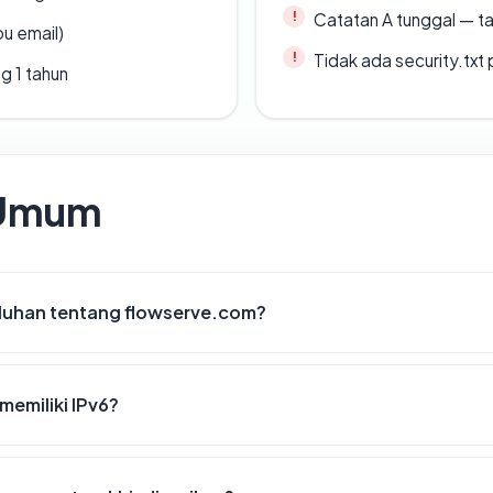
Catatan A tunggal — ta
u email)
Tidak ada security.txt 
g 1 tahun
 Umum
luhan tentang flowserve.com?
emiliki IPv6?