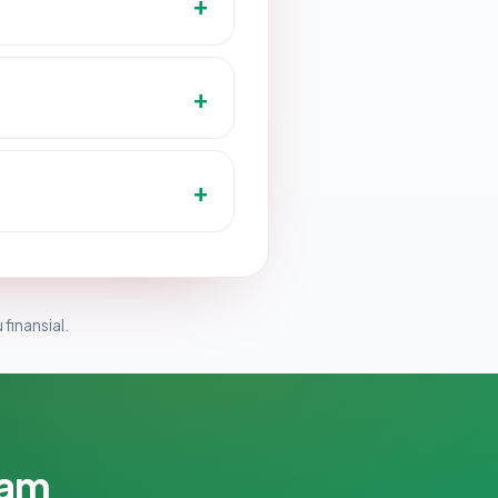
 finansial.
lam