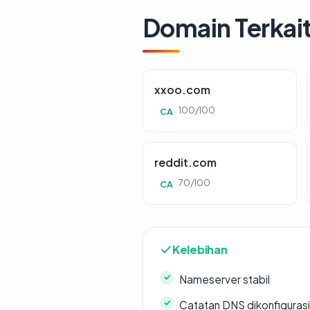
Domain Terkai
xxoo.com
100/100
CA
reddit.com
70/100
CA
Kelebihan
Nameserver stabil
Catatan DNS dikonfiguras