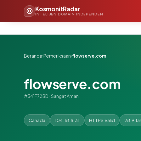
KosmonitRadar
INTELIJEN DOMAIN INDEPENDEN
Beranda
›
Pemeriksaan
›
flowserve.com
flowserve.com
#341F72BD · Sangat Aman
Canada
104.18.8.31
HTTPS Valid
28.9 ta