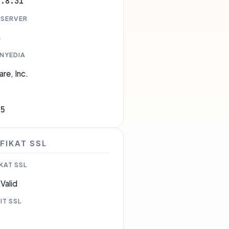
8.8.31
 SERVER
a
ENYEDIA
are, Inc.
35
FIKAT SSL
KAT SSL
Valid
IT SSL