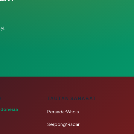
yi.
A
TAUTAN SAHABAT
ndonesia
PersadarWhois
SerpongtRadar