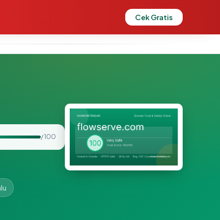
Cek Gratis
/ 100
lu