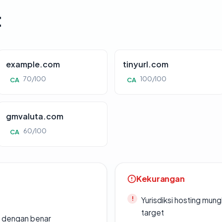
t
example.com
tinyurl.com
70/100
100/100
CA
CA
gmvaluta.com
60/100
CA
Kekurangan
Yurisdiksi hosting mun
target
i dengan benar