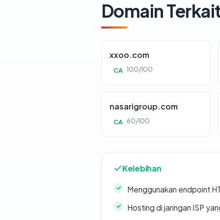
Domain Terkai
xxoo.com
100/100
CA
nasarigroup.com
60/100
CA
Kelebihan
Menggunakan endpoint H
Hosting di jaringan ISP y