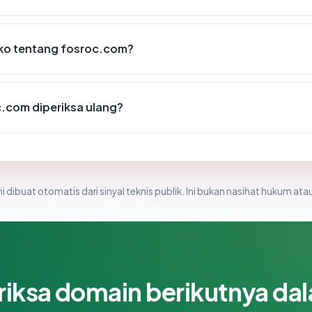
siko tentang fosroc.com?
.com diperiksa ulang?
i dibuat otomatis dari sinyal teknis publik. Ini bukan nasihat hukum atau
riksa domain berikutnya da