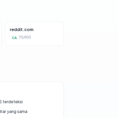
reddit.com
70/100
CA
S terdeteksi
strar yang sama