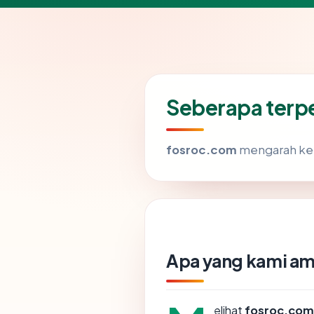
Seberapa terp
fosroc.com
mengarah ke s
Apa yang kami am
elihat
fosroc.com