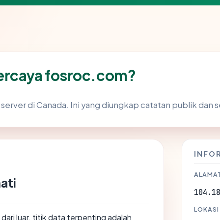
ercaya fosroc.com?
erver di Canada. Ini yang diungkap catatan publik dan se
INFO
ALAMAT
ati
104.1
LOKASI
dari luar, titik data terpenting adalah