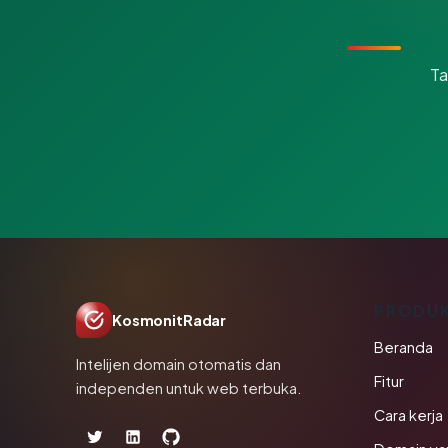
Ta
PRODU
KosmonitRadar
Beranda
Intelijen domain otomatis dan
Fitur
independen untuk web terbuka.
Cara kerja