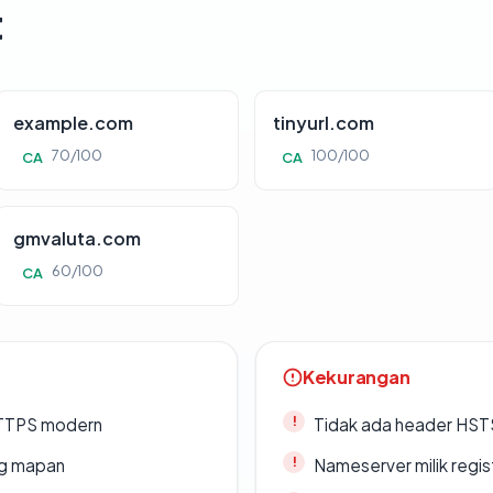
t
example.com
tinyurl.com
70/100
100/100
CA
CA
gmvaluta.com
60/100
CA
Kekurangan
TTPS modern
Tidak ada header HST
ang mapan
Nameserver milik regi