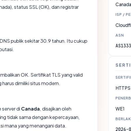
Canad
ada), status SSL (OK), dan registrar
ISP / P
Cloudfl
ASN
 DNS publik sekitar 30.9 tahun. Itu cukup
AS133
putasi.
SERTI
likan OK. Sertifikat TLS yang valid
SERTIFI
harus dimiliki situs modern.
HTTPS 
PENERB
 server di
Canada
, disajikan oleh
WE1
sting tidak sama dengan kepercayaan,
BERLAK
iksi mana yang menangani data.
2026-