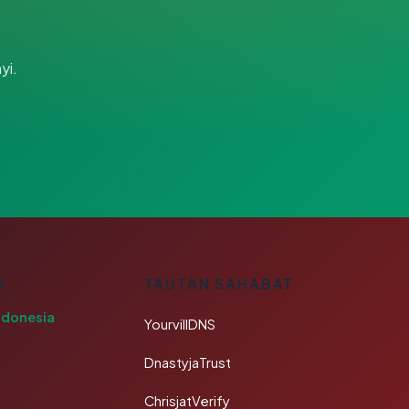
yi.
A
TAUTAN SAHABAT
ndonesia
YourvillDNS
DnastyjaTrust
ChrisjatVerify