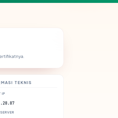
rtifikatnya.
RMASI TEKNIS
 IP
8.28.87
 SERVER