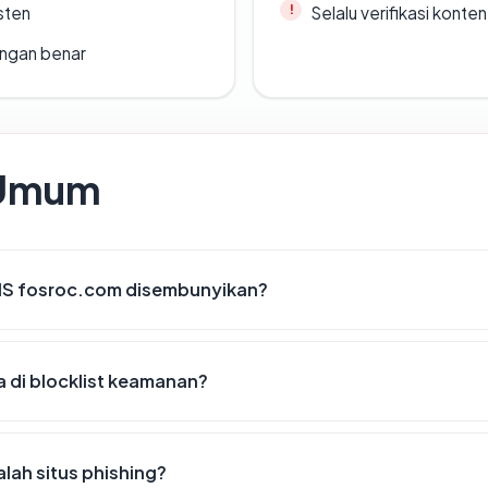
sten
Selalu verifikasi kont
ngan benar
 Umum
IS fosroc.com disembunyikan?
 di blocklist keamanan?
ah situs phishing?