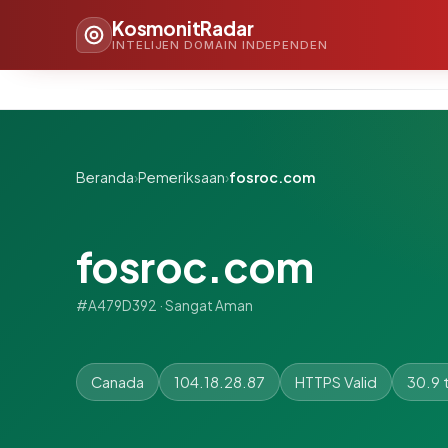
KosmonitRadar
INTELIJEN DOMAIN INDEPENDEN
Beranda
›
Pemeriksaan
›
fosroc.com
fosroc.com
#A479D392 · Sangat Aman
Canada
104.18.28.87
HTTPS Valid
30.9 