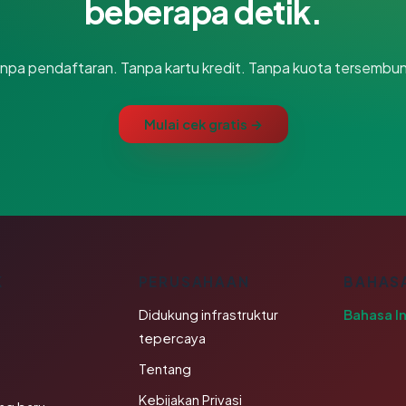
beberapa detik.
npa pendaftaran. Tanpa kartu kredit. Tanpa kuota tersembun
Mulai cek gratis →
K
PERUSAHAAN
BAHAS
Didukung infrastruktur
Bahasa I
tepercaya
Tentang
Kebijakan Privasi