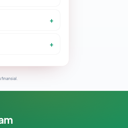
 finansial.
lam