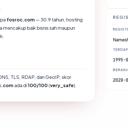
g
REGI
upa
fosroc.com
— 30.9 tahun, hosting
ya mencakup baik bisnis sah maupun
REGIST
k.
Namesh
TERDAF
1995-
BERAKH
DNS, TLS, RDAP, dan GeoIP, skor
2028-
c.com
ada di
100/100
(
very_safe
).