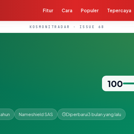
Fitur
Cara
Populer
Tepercaya
KOSMONITRADAR · ISSUE 68
100
tahun
Nameshield SAS
Diperbarui
3 bulan yang lalu