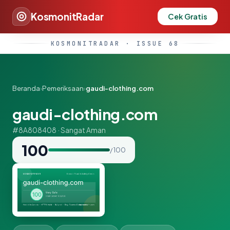
KosmonitRadar
Cek Gratis
KOSMONITRADAR · ISSUE 68
Beranda
›
Pemeriksaan
›
gaudi-clothing.com
gaudi-clothing.com
#8A808408 · Sangat Aman
100
/ 100