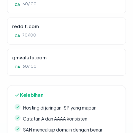
60/100
CA
reddit.com
70/100
CA
gmvaluta.com
60/100
CA
Kelebihan
Hosting di jaringan ISP yang mapan
Catatan A dan AAAA konsisten
SAN mencakup domain dengan benar