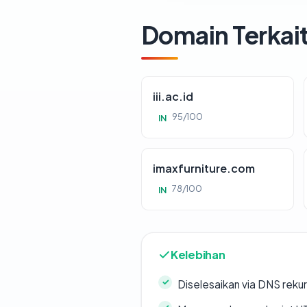
Domain Terkai
iii.ac.id
95/100
IN
imaxfurniture.com
78/100
IN
Kelebihan
Diselesaikan via DNS rekurs