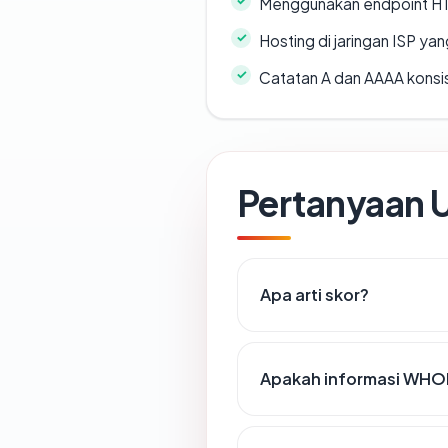
Menggunakan endpoint H
Hosting di jaringan ISP y
Catatan A dan AAAA konsi
Pertanyaan
Apa arti skor?
Apakah informasi WHO