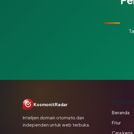
Ta
PRODU
KosmonitRadar
Beranda
Intelijen domain otomatis dan
Fitur
independen untuk web terbuka.
Cara kerja