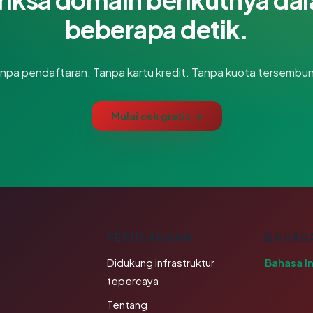
beberapa detik.
npa pendaftaran. Tanpa kartu kredit. Tanpa kuota tersembun
Mulai cek gratis →
K
PERUSAHAAN
BAHAS
Didukung infrastruktur
Bahasa I
tepercaya
Tentang