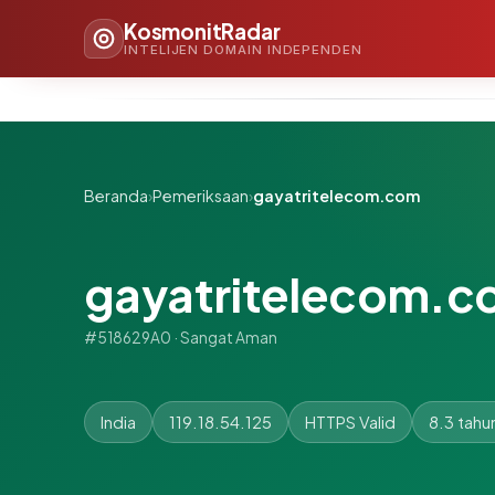
KosmonitRadar
INTELIJEN DOMAIN INDEPENDEN
Beranda
›
Pemeriksaan
›
gayatritelecom.com
gayatritelecom.
#518629A0 · Sangat Aman
India
119.18.54.125
HTTPS Valid
8.3 tahu