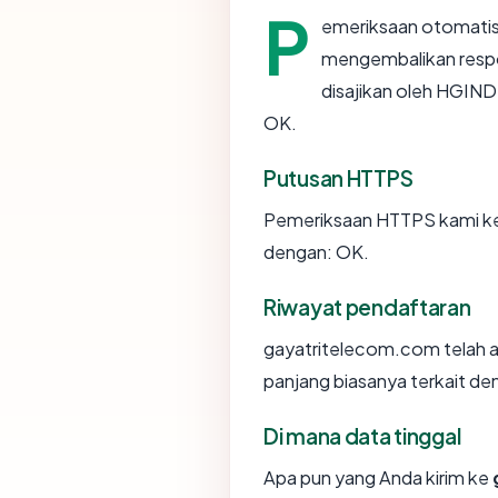
P
emeriksaan otomatis
mengembalikan respo
disajikan oleh HGIN
OK.
Putusan HTTPS
Pemeriksaan HTTPS kami ke
dengan: OK.
Riwayat pendaftaran
gayatritelecom.com telah a
panjang biasanya terkait d
Di mana data tinggal
Apa pun yang Anda kirim ke