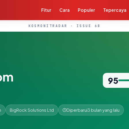
Fitur
Cara
Populer
Tepercaya
KOSMONITRADAR · ISSUE 68
com
95
n
BigRock Solutions Ltd
Diperbarui
3 bulan yang lalu