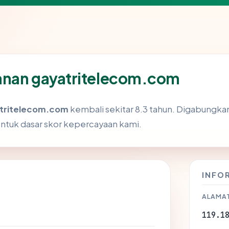
anan gayatritelecom.com
tritelecom.com
kembali sekitar 8.3 tahun. Digabungka
tuk dasar skor kepercayaan kami.
INFO
ALAMAT
119.1