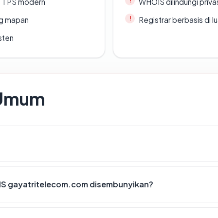
TTPS modern
WHOIS dilindungi priva
ang mapan
Registrar berbasis di l
sten
 Umum
IS gayatritelecom.com disembunyikan?