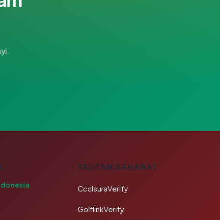
yi.
A
TAUTAN SAHABAT
ndonesia
CcclsuraVerify
GolflinkVerify