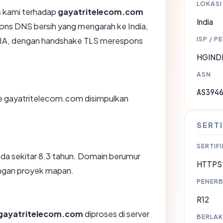
LOKASI
 kami terhadap
gayatritelecom.com
India
ns DNS bersih yang mengarah ke India,
ISP / P
DIA, dengan handshake TLS merespons
HGIND
ASN
AS394
 gayatritelecom.com disimpulkan
SERTI
SERTIFI
da sekitar 8.3 tahun. Domain berumur
HTTPS 
engan proyek mapan.
PENERB
R12
gayatritelecom.com
diproses di server
BERLAK