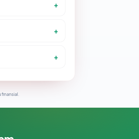
 finansial.
lam