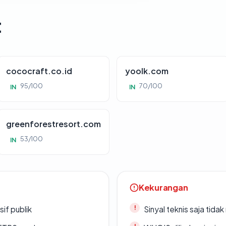
t
cococraft.co.id
yoolk.com
95/100
70/100
IN
IN
greenforestresort.com
53/100
IN
Kekurangan
if publik
Sinyal teknis saja tid