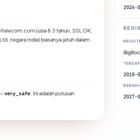
2026-
REGI
ritelecom.com (usia 8.3 tahun, SSL OK,
Ltd, negara India) biasanya jatuh dalam
REGIST
BigRoc
TERDAF
2018-
BERAKH
—
very_safe
. Ini adalah putusan
2027-