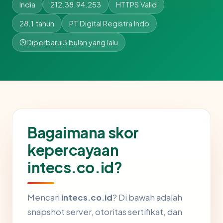
India
212.38.94.253
HTTPS Valid
28.1 tahun
PT Digital Registra Indo
Diperbarui
3 bulan yang lalu
Bagaimana skor
kepercayaan
intecs.co.id?
Mencari
intecs.co.id
? Di bawah adalah
snapshot server, otoritas sertifikat, dan