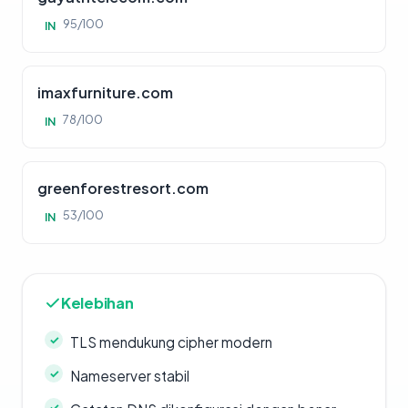
95/100
IN
imaxfurniture.com
78/100
IN
greenforestresort.com
53/100
IN
Kelebihan
TLS mendukung cipher modern
Nameserver stabil