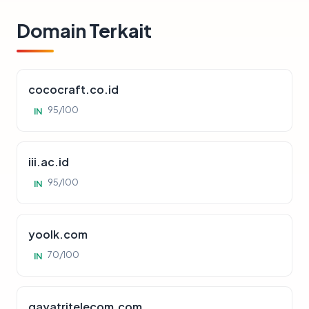
Domain Terkait
cococraft.co.id
95/100
IN
iii.ac.id
95/100
IN
yoolk.com
70/100
IN
gayatritelecom.com