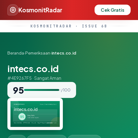
KosmonitRadar
Cek Gratis
KOSMONITRADAR · ISSUE 68
Beranda
›
Pemeriksaan
›
intecs.co.id
intecs.co.id
#4E9267F5 · Sangat Aman
95
/ 100