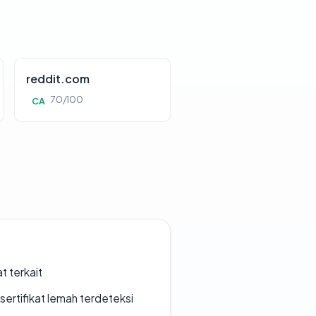
reddit.com
70/100
CA
t terkait
ertifikat lemah terdeteksi