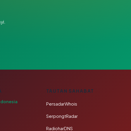
yi.
A
TAUTAN SAHABAT
ndonesia
PersadarWhois
SerpongtRadar
RadioharDNS