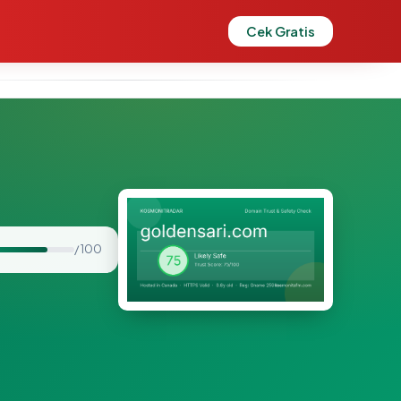
Cek Gratis
/ 100