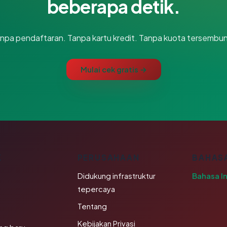
beberapa detik.
npa pendaftaran. Tanpa kartu kredit. Tanpa kuota tersembun
Mulai cek gratis →
K
PERUSAHAAN
BAHAS
Didukung infrastruktur
Bahasa I
tepercaya
Tentang
Kebijakan Privasi