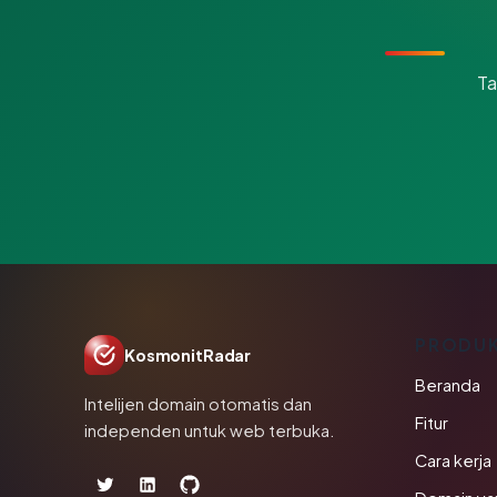
Ta
PRODU
KosmonitRadar
Beranda
Intelijen domain otomatis dan
Fitur
independen untuk web terbuka.
Cara kerja