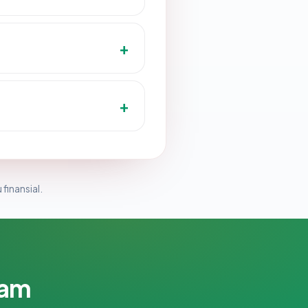
 finansial.
lam