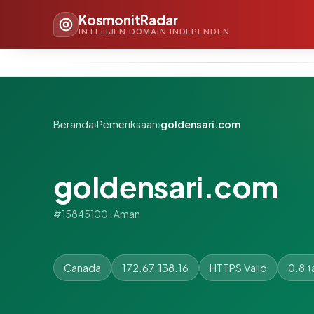
KosmonitRadar
INTELIJEN DOMAIN INDEPENDEN
Beranda
›
Pemeriksaan
›
goldensari.com
goldensari.com
#15845100 · Aman
Canada
172.67.138.16
HTTPS Valid
0.8 t