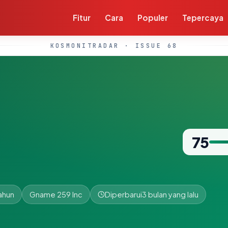
Fitur
Cara
Populer
Tepercaya
KOSMONITRADAR · ISSUE 68
75
ahun
Gname 259 Inc
Diperbarui
3 bulan yang lalu