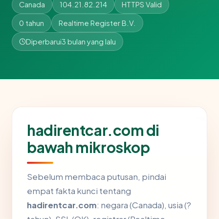
Canada
104.21.82.214
HTTPS Valid
0 tahun
Realtime Register B.V.
Diperbarui
3 bulan yang lalu
hadirentcar.com di
bawah mikroskop
Sebelum membaca putusan, pindai
empat fakta kunci tentang
hadirentcar.com
: negara (Canada), usia (?