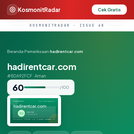
KosmonitRadar
Cek Gratis
KOSMONITRADAR · ISSUE 68
Beranda
›
Pemeriksaan
›
hadirentcar.com
hadirentcar.com
#8DA92FCF · Aman
60
/ 100