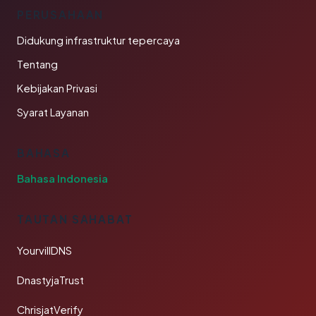
PERUSAHAAN
Didukung infrastruktur tepercaya
Tentang
Kebijakan Privasi
Syarat Layanan
BAHASA
Bahasa Indonesia
TAUTAN SAHABAT
YourvillDNS
DnastyjaTrust
ChrisjatVerify