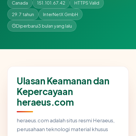
Canada
151.101.67.42
HTTPS Valid
29.7 tahun
InterNetX GmbH
Diperbarui
3 bulan yang lalu
Ulasan Keamanan dan
Kepercayaan
heraeus.com
heraeus.com adalah situs resmi Heraeus,
perusahaan teknologi material khusus