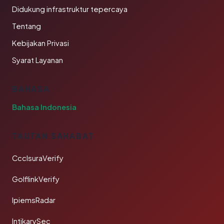
Didukung infrastruktur tepercaya
Tentang
Kebijakan Privasi
Syarat Layanan
BAHASA
Bahasa Indonesia
TAUTAN SAHABAT
CcclsuraVerify
GolflinkVerify
IpiemsRadar
IntikarySec