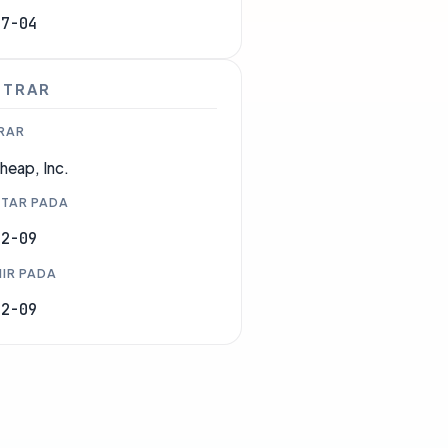
07-04
STRAR
RAR
eap, Inc.
TAR PADA
12-09
IR PADA
12-09