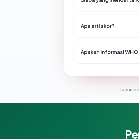
Apa arti skor?
Apakah informasi WHO
Laporan in
Pe