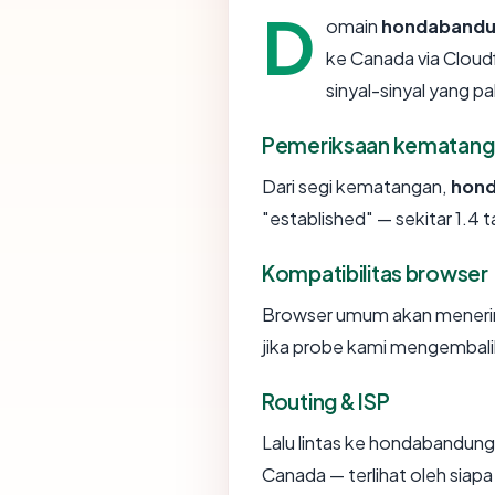
D
omain
hondabandu
ke Canada via Cloudf
sinyal-sinyal yang pa
Pemeriksaan kematang
Dari segi kematangan,
hond
"established" — sekitar 1.4 t
Kompatibilitas browser
Browser umum akan meneri
jika probe kami mengembalika
Routing & ISP
Lalu lintas ke hondabandung.o
Canada — terlihat oleh siap