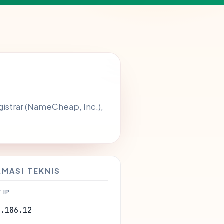
istrar (NameCheap, Inc.),
RMASI TEKNIS
 IP
7.186.12