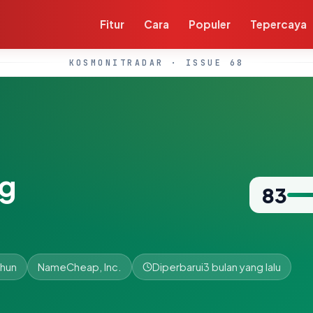
Fitur
Cara
Populer
Tepercaya
KOSMONITRADAR · ISSUE 68
g
83
ahun
NameCheap, Inc.
Diperbarui
3 bulan yang lalu