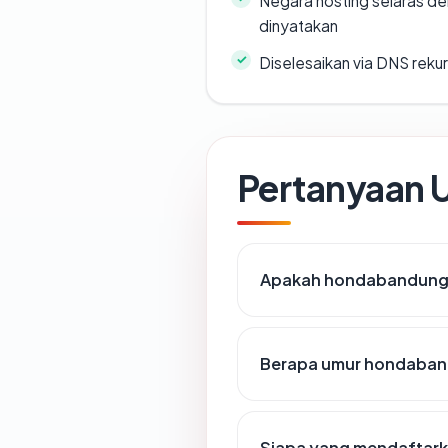
Negara hosting selaras d
dinyatakan
Diselesaikan via DNS rekurs
Pertanyaan
Apakah hondabandung.o
Berapa umur hondaban
Siapa yang mendaftar