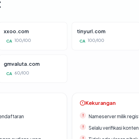
t
xxoo.com
tinyurl.com
100/100
100/100
CA
CA
gmvaluta.com
60/100
CA
Kekurangan
endaftaran
Nameserver milik regi
Selalu verifikasi kont