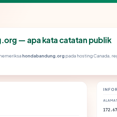
org — apa kata catatan publik
 memeriksa
hondabandung.org
pada hosting Canada, reg
INFO
ALAMAT
172.6