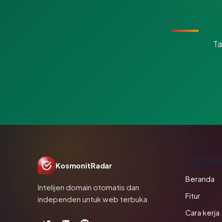
Ta
PRODU
KosmonitRadar
Beranda
Intelijen domain otomatis dan
Fitur
independen untuk web terbuka.
Cara kerja