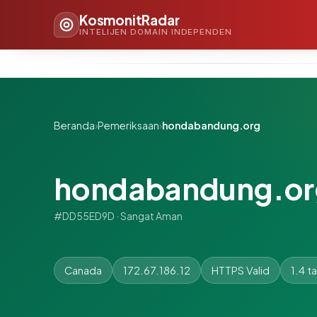
KosmonitRadar
INTELIJEN DOMAIN INDEPENDEN
Beranda
›
Pemeriksaan
›
hondabandung.org
hondabandung.or
#DD55ED9D · Sangat Aman
Canada
172.67.186.12
HTTPS Valid
1.4 t