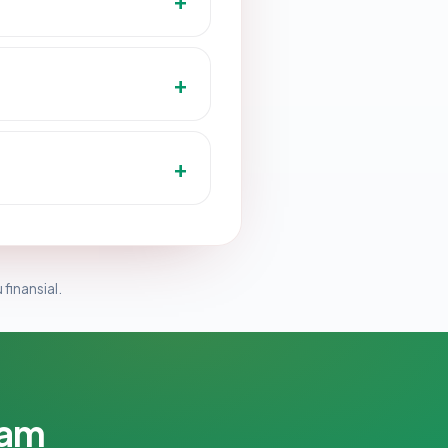
 finansial.
lam