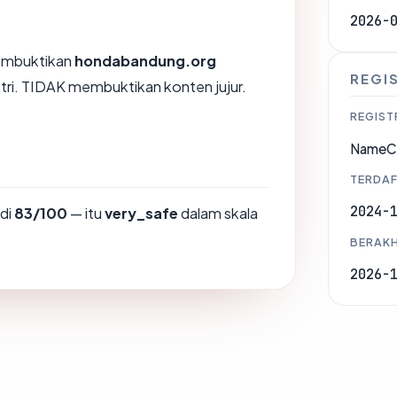
2026-
membuktikan
hondabandung.org
REGI
stri. TIDAK membuktikan konten jujur.
REGIST
NameCh
TERDAF
2024-
di
83/100
— itu
very_safe
dalam skala
BERAKH
2026-