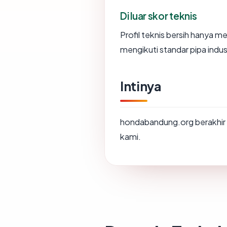
Di luar skor teknis
Profil teknis bersih hanya 
mengikuti standar pipa indu
Intinya
hondabandung.org berakhir 
kami.