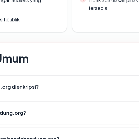
engan audiens yang
Tidak ada ulasan piha
tersedia
if publik
 Umum
rg dienkripsi?
dung.org?
kan hondabandung.org?