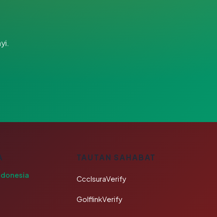
yi.
A
TAUTAN SAHABAT
ndonesia
CcclsuraVerify
GolflinkVerify