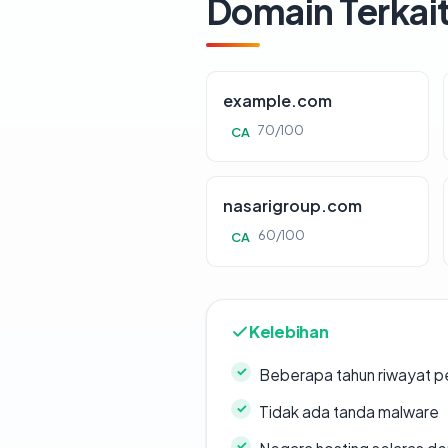
Domain Terkai
example.com
70/100
CA
nasarigroup.com
60/100
CA
Kelebihan
Beberapa tahun riwayat p
Tidak ada tanda malware