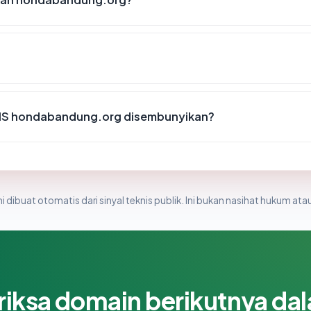
IS hondabandung.org disembunyikan?
i dibuat otomatis dari sinyal teknis publik. Ini bukan nasihat hukum atau
riksa domain berikutnya da