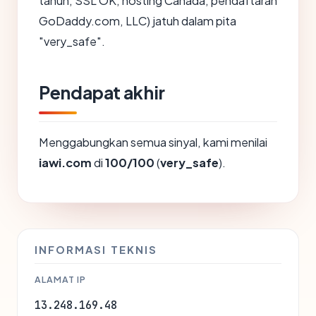
tahun, SSL OK, hosting Canada, pendaftaran
GoDaddy.com, LLC) jatuh dalam pita
"very_safe".
Pendapat akhir
Menggabungkan semua sinyal, kami menilai
iawi.com
di
100/100
(
very_safe
).
INFORMASI TEKNIS
ALAMAT IP
13.248.169.48