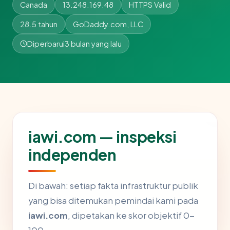
Canada
13.248.169.48
HTTPS Valid
28.5 tahun
GoDaddy.com, LLC
Diperbarui
3 bulan yang lalu
iawi.com — inspeksi
independen
Di bawah: setiap fakta infrastruktur publik
yang bisa ditemukan pemindai kami pada
iawi.com
, dipetakan ke skor objektif 0-