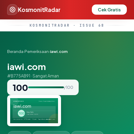
KosmonitRadar
Cek Gratis
KOSMONITRADAR · ISSUE 68
Beranda
›
Pemeriksaan
›
iawi.com
iawi.com
#B775AB91 · Sangat Aman
100
/ 100