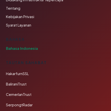
Tentang
Kebijakan Privasi
Syarat Layanan
BAHASA
Bahasa Indonesia
TAUTAN SAHABAT
HakarfurnSSL
BaliraniTrust
CemerlanTrust
SerpongtRadar