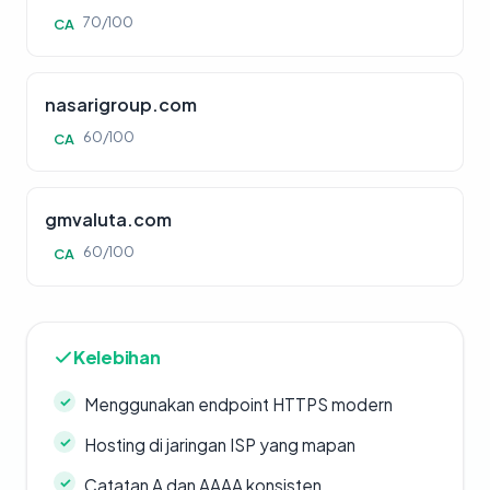
70/100
CA
nasarigroup.com
60/100
CA
gmvaluta.com
60/100
CA
Kelebihan
Menggunakan endpoint HTTPS modern
Hosting di jaringan ISP yang mapan
Catatan A dan AAAA konsisten