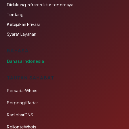
Didukung infrastruktur tepercaya
Tentang
Kebijakan Privasi
Syarat Layanan
BAHASA
Bahasa Indonesia
TAUTAN SAHABAT
PersadarWhois
SerpongtRadar
RadioharDNS
RelionteWhois