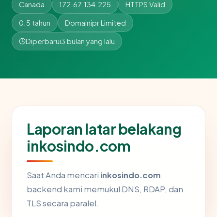
Canada
172.67.134.225
HTTPS Valid
0.5 tahun
Domainipr Limited
Diperbarui
3 bulan yang lalu
Laporan latar belakang
inkosindo.com
Saat Anda mencari
inkosindo.com
,
backend kami memukul DNS, RDAP, dan
TLS secara paralel.