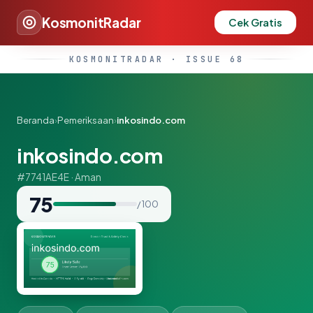
KosmonitRadar
Cek Gratis
KOSMONITRADAR · ISSUE 68
Beranda
›
Pemeriksaan
›
inkosindo.com
inkosindo.com
#7741AE4E · Aman
75
/ 100