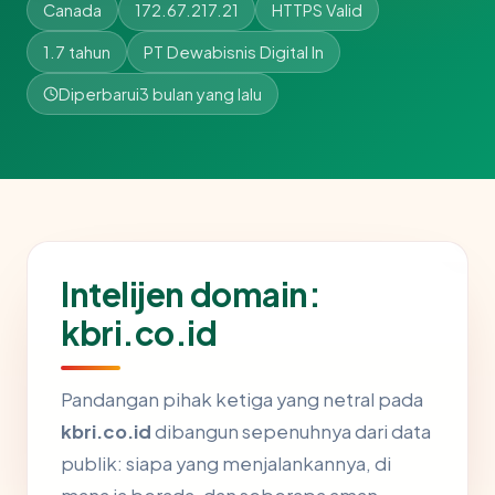
Canada
172.67.217.21
HTTPS Valid
1.7 tahun
PT Dewabisnis Digital In
Diperbarui
3 bulan yang lalu
Intelijen domain:
kbri.co.id
Pandangan pihak ketiga yang netral pada
kbri.co.id
dibangun sepenuhnya dari data
publik: siapa yang menjalankannya, di