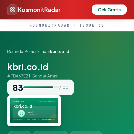
KosmonitRadar
Cek Gratis
KOSMONITRADAR · ISSUE 68
Beranda
›
Pemeriksaan
›
kbri.co.id
kbri.co.id
#FBA67E21 · Sangat Aman
83
/ 100