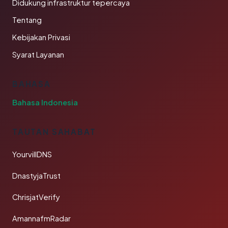
Didukung infrastruktur tepercaya
Tentang
Kebijakan Privasi
Syarat Layanan
BAHASA
Bahasa Indonesia
TAUTAN SAHABAT
YourvillDNS
DnastyjaTrust
ChrisjatVerify
AmannafmRadar