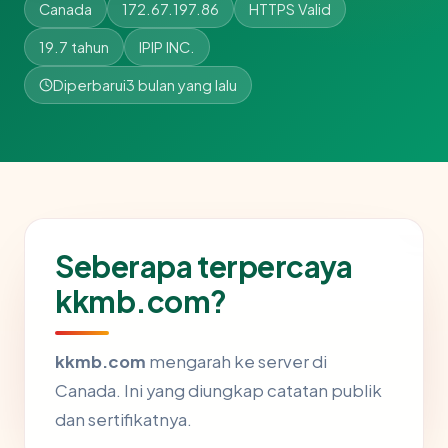
Canada
172.67.197.86
HTTPS Valid
19.7 tahun
IPIP INC.
Diperbarui
3 bulan yang lalu
Seberapa terpercaya
kkmb.com?
kkmb.com
mengarah ke server di
Canada. Ini yang diungkap catatan publik
dan sertifikatnya.