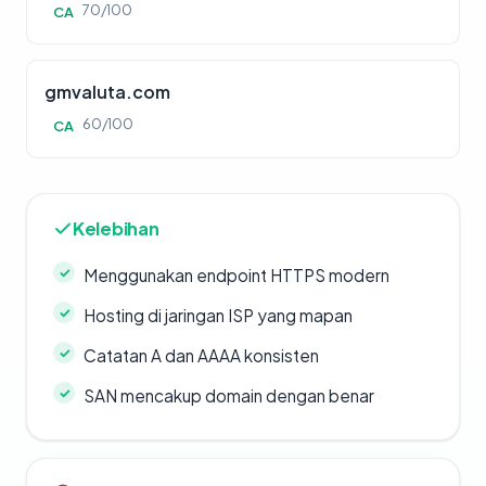
70/100
CA
gmvaluta.com
60/100
CA
Kelebihan
Menggunakan endpoint HTTPS modern
Hosting di jaringan ISP yang mapan
Catatan A dan AAAA konsisten
SAN mencakup domain dengan benar