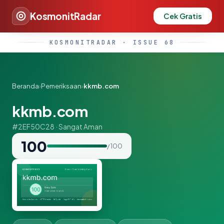
KosmonitRadar
Cek Gratis
KOSMONITRADAR · ISSUE 68
Beranda
›
Pemeriksaan
›
kkmb.com
kkmb.com
#2EF50C28 · Sangat Aman
100
/ 100