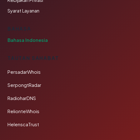
Kebijakan Privasi
Syarat Layanan
BAHASA
Bahasa Indonesia
TAUTAN SAHABAT
PersadarWhois
SerpongtRadar
RadioharDNS
RelionteWhois
HelenscaTrust