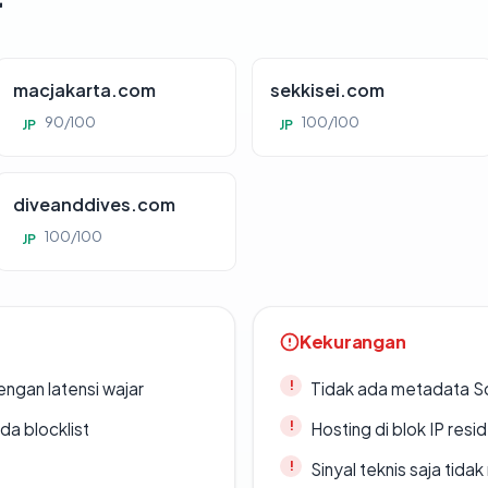
macjakarta.com
sekkisei.com
90/100
100/100
JP
JP
diveanddives.com
100/100
JP
Kekurangan
engan latensi wajar
Tidak ada metadata S
da blocklist
Hosting di blok IP resi
Sinyal teknis saja tid