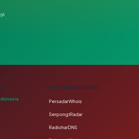
yi.
A
TAUTAN SAHABAT
ndonesia
PersadarWhois
SerpongtRadar
RadioharDNS