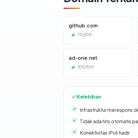
github.com
70/100
JP
ad-one.net
100/100
JP
Kelebihan
Infrastruktur merespons d
Tidak ada hits otomatis pa
Konektivitas IPv6 hadir