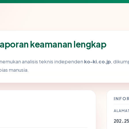
 laporan keamanan lengkap
enemukan analisis teknis independen
ko-ki.co.jp
, dikum
bias manusia.
INFO
ALAMAT
202.2