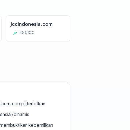
jccindonesia.com
100/100
JP
chema.org diterbitkan
densial/dinamis
ak membuktikan kepemilikan