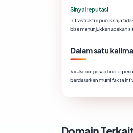
Sinyal reputasi
Infrastruktur publik saja ti
bisa menunjukkan apakah sit
Dalam satu kalima
ko-ki.co.jp
saat ini berper
berdasarkan murni fakta infr
Domain Terkai