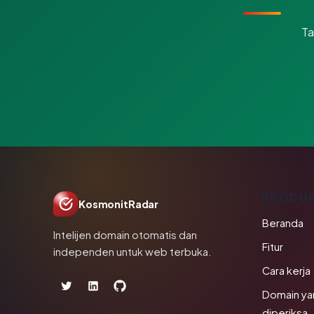
Ta
PRODU
KosmonitRadar
Beranda
Intelijen domain otomatis dan
Fitur
independen untuk web terbuka.
Cara kerja
Domain ya
diperiksa