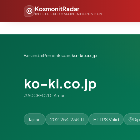
KosmonitRadar
INTELIJEN DOMAIN INDEPENDEN
Beranda
›
Pemeriksaan
›
ko-ki.co.jp
ko-ki.co.jp
#A0CFFC2D · Aman
Japan
202.254.238.11
HTTPS Valid
Dip