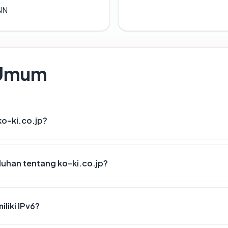
ANN
 Umum
ko-ki.co.jp?
uhan tentang ko-ki.co.jp?
liki IPv6?