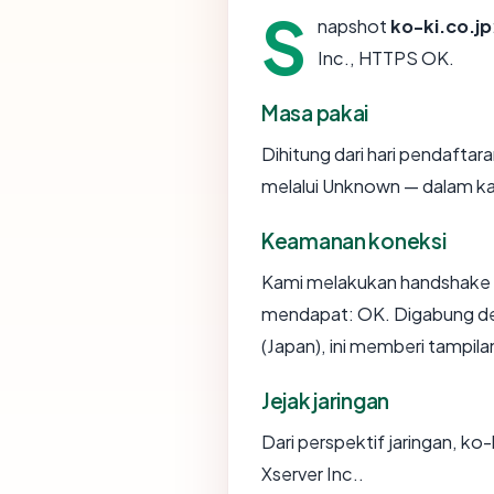
S
napshot
ko-ki.co.jp
Inc., HTTPS OK.
Masa pakai
Dihitung dari hari pendaftar
melalui Unknown — dalam k
Keamanan koneksi
Kami melakukan handshake 
mendapat: OK. Digabung de
(Japan), ini memberi tampil
Jejak jaringan
Dari perspektif jaringan, ko-
Xserver Inc..