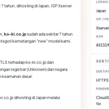
LOKASI
: ? tahun, dihosting di Japan, ISP Xserver
Japan
ISP / P
Xserver
an,
ko-ki.co.jp
sudah ada sekitar ? tahun
ASN
ategori kematangan "new" model kami.
AS131
SERTI
TLS terhadap ko-ki.co.jp dan
ngan registrar (Unknown) dan negara
SERTIFI
an keamanan dasar.
HTTPS 
PENERB
ki.co.jp dihosting di Japan melalui
CloudSe
tio