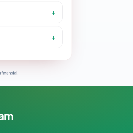
 finansial.
lam