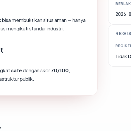
BERLAK
2026-
dak bisa membuktikan situs aman — hanya
us mengikuti standar industri.
REGI
REGIST
t
Tidak D
ingkat
safe
dengan skor
70/100
,
astruktur publik.
t