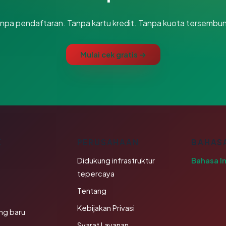
npa pendaftaran. Tanpa kartu kredit. Tanpa kuota tersembun
Mulai cek gratis →
K
PERUSAHAAN
BAHAS
Didukung infrastruktur
Bahasa I
tepercaya
Tentang
Kebijakan Privasi
ng baru
Syarat Layanan