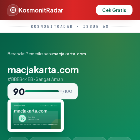
KosmonitRadar
Cek Gratis
KOSMONITRADAR · ISSUE 68
Beranda
›
Pemeriksaan
›
macjakarta.com
macjakarta.com
#BBEB44EB · Sangat Aman
90
/ 100