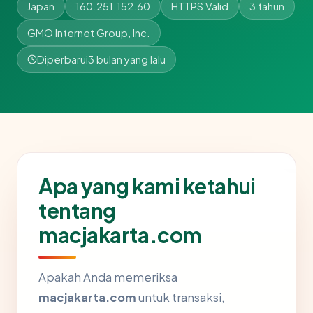
Japan
160.251.152.60
HTTPS Valid
3 tahun
GMO Internet Group, Inc.
Diperbarui
3 bulan yang lalu
Apa yang kami ketahui
tentang
macjakarta.com
Apakah Anda memeriksa
macjakarta.com
untuk transaksi,