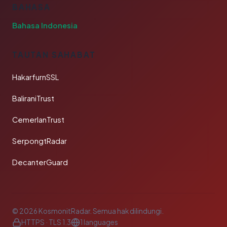
BAHASA
Bahasa Indonesia
TAUTAN SAHABAT
HakarfurnSSL
BaliraniTrust
CemerlanTrust
SerpongtRadar
DecanterGuard
© 2026 KosmonitRadar. Semua hak dilindungi.
HTTPS · TLS 1.3
1 languages