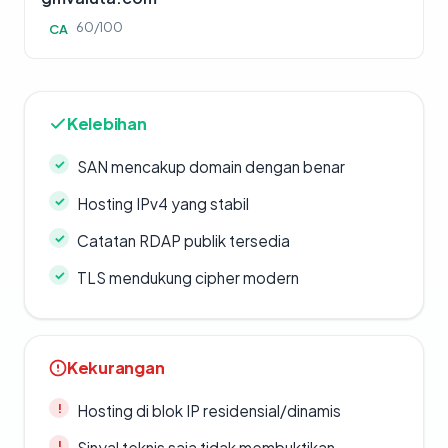
60/100
CA
Kelebihan
SAN mencakup domain dengan benar
Hosting IPv4 yang stabil
Catatan RDAP publik tersedia
TLS mendukung cipher modern
Kekurangan
Hosting di blok IP residensial/dinamis
Sinyal teknis saja tidak membuktikan