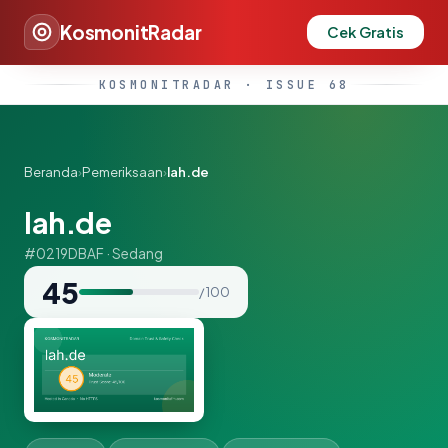
KosmonitRadar
Cek Gratis
KOSMONITRADAR · ISSUE 68
Beranda
›
Pemeriksaan
›
lah.de
lah.de
#0219DBAF · Sedang
45
/ 100