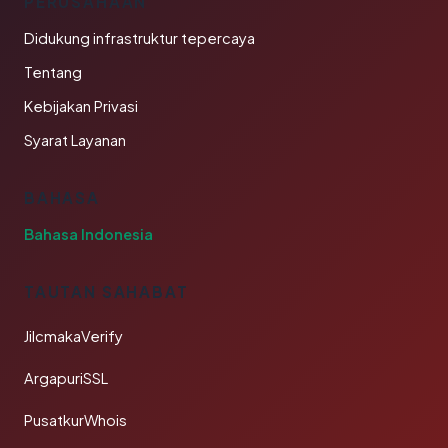
PERUSAHAAN
Didukung infrastruktur tepercaya
Tentang
Kebijakan Privasi
Syarat Layanan
BAHASA
Bahasa Indonesia
TAUTAN SAHABAT
JilcmakaVerify
ArgapuriSSL
PusatkurWhois