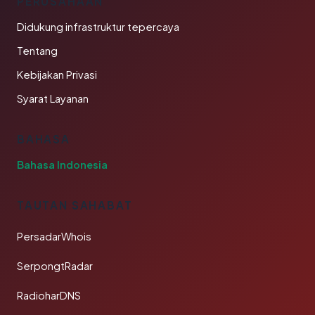
PERUSAHAAN
Didukung infrastruktur tepercaya
Tentang
Kebijakan Privasi
Syarat Layanan
BAHASA
Bahasa Indonesia
TAUTAN SAHABAT
PersadarWhois
SerpongtRadar
RadioharDNS