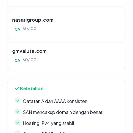
nasarigroup.com
60/100
CA
gmvaluta.com
60/100
CA
Kelebihan
Catatan A dan AAAA konsisten
SAN mencakup domain dengan benar
Hosting IPv4 yang stabil