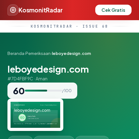
KosmonitRadar
Cek Gratis
KOSMONITRADAR · ISSUE 68
Beranda
›
Pemeriksaan
›
leboyedesign.com
leboyedesign.com
#7D4FBF9C · Aman
60
/ 100