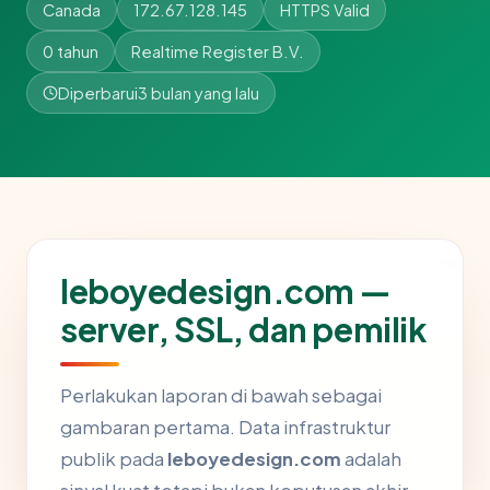
Canada
172.67.128.145
HTTPS Valid
0 tahun
Realtime Register B.V.
Diperbarui
3 bulan yang lalu
leboyedesign.com —
server, SSL, dan pemilik
Perlakukan laporan di bawah sebagai
gambaran pertama. Data infrastruktur
publik pada
leboyedesign.com
adalah