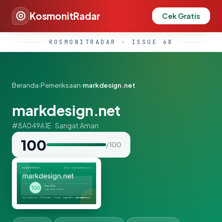
KosmonitRadar
Cek Gratis
KOSMONITRADAR · ISSUE 68
Beranda
›
Pemeriksaan
›
markdesign.net
markdesign.net
#8A049A1E · Sangat Aman
100
/ 100