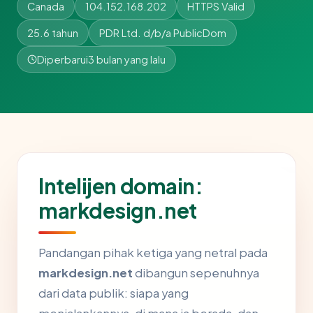
Canada
104.152.168.202
HTTPS Valid
25.6 tahun
PDR Ltd. d/b/a PublicDom
Diperbarui
3 bulan yang lalu
Intelijen domain:
markdesign.net
Pandangan pihak ketiga yang netral pada
markdesign.net
dibangun sepenuhnya
dari data publik: siapa yang