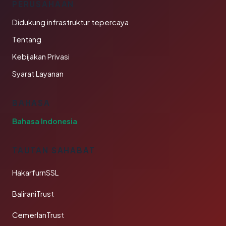
PERUSAHAAN
Didukung infrastruktur tepercaya
Tentang
Kebijakan Privasi
Syarat Layanan
BAHASA
Bahasa Indonesia
TAUTAN SAHABAT
HakarfurnSSL
BaliraniTrust
CemerlanTrust