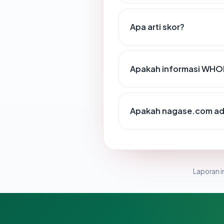
Apa arti skor?
Apakah informasi WHO
Apakah nagase.com ada
Laporan in