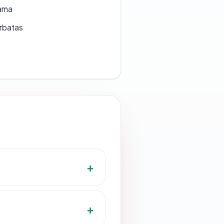
lama
erbatas