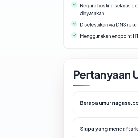
Negara hosting selaras d
dinyatakan
Diselesaikan via DNS rekurs
Menggunakan endpoint H
Pertanyaan
Berapa umur nagase.c
Siapa yang mendaftar