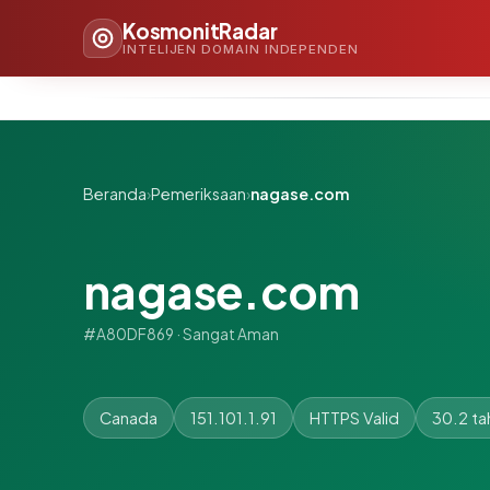
KosmonitRadar
INTELIJEN DOMAIN INDEPENDEN
Beranda
›
Pemeriksaan
›
nagase.com
nagase.com
#A80DF869 · Sangat Aman
Canada
151.101.1.91
HTTPS Valid
30.2 ta