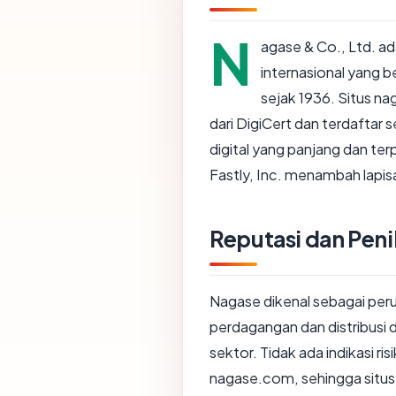
N
agase & Co., Ltd. a
internasional yang b
sejak 1936. Situs n
dari DigiCert dan terdaftar
digital yang panjang dan ter
Fastly, Inc. menambah lapisa
Reputasi dan Penil
Nagase dikenal sebagai per
perdagangan dan distribusi d
sektor. Tidak ada indikasi ri
nagase.com, sehingga situs