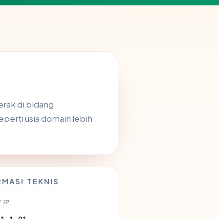
erak di bidang
eperti usia domain lebih
RMASI TEKNIS
 IP