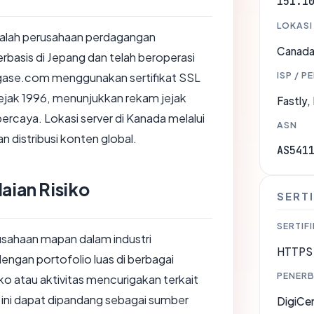
151.1
LOKASI
dalah perusahaan perdagangan
Canad
erbasis di Jepang dan telah beroperasi
ISP / P
agase.com menggunakan sertifikat SSL
 sejak 1996, menunjukkan rekam jejak
Fastly, 
percaya. Lokasi server di Kanada melalui
ASN
n distribusi konten global.
AS541
aian Risiko
SERTI
SERTIFI
usahaan mapan dalam industri
HTTPS 
engan portofolio luas di berbagai
PENERB
siko atau aktivitas mencurigakan terkait
 ini dapat dipandang sebagai sumber
DigiCe