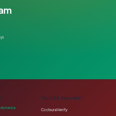
lam
yi.
A
TAUTAN SAHABAT
ndonesia
CcclsuraVerify