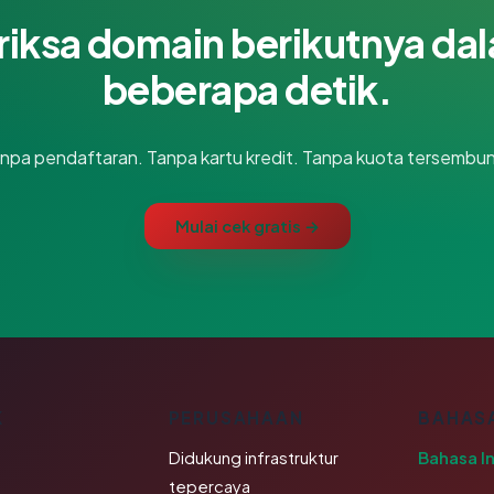
riksa domain berikutnya da
beberapa detik.
npa pendaftaran. Tanpa kartu kredit. Tanpa kuota tersembun
Mulai cek gratis →
K
PERUSAHAAN
BAHAS
Didukung infrastruktur
Bahasa I
tepercaya