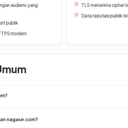
engan audiens yang
TLS menerima cipher 
Data reputasi publik t
if publik
TTPS modern
 Umum
om?
kan nagase.com?