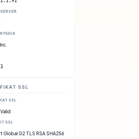
01.1.91
 SERVER
a
ENYEDIA
Inc.
13
FIKAT SSL
KAT SSL
Valid
IT SSL
rt Global G2 TLS RSA SHA256